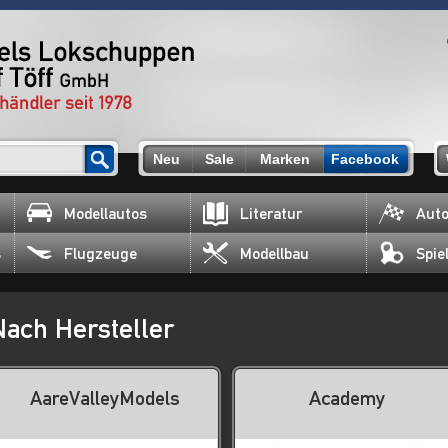
Neu
Sale
Marken
Facebook
Modellautos
Literatur
Auto
s
Flugzeuge
Modellbau
Spie
Nach Hersteller
AareValleyModels
Academy