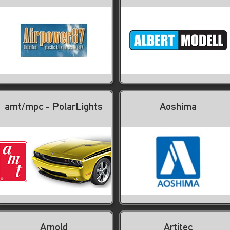
amt/mpc - PolarLights
Aoshima
Arnold
Artitec