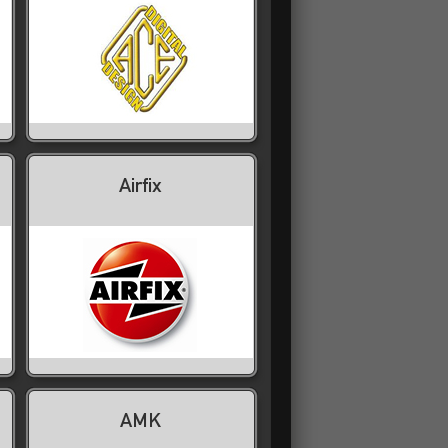
Airfix
AMK