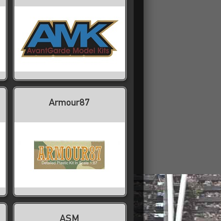
Armour87
ASM