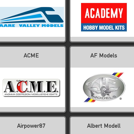
ACME
AF Models
Airpower87
Albert Modell