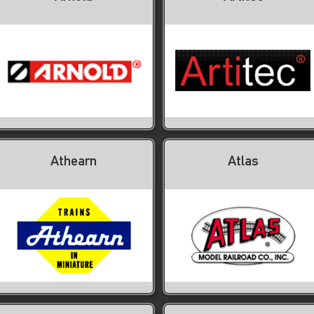
Athearn
Atlas