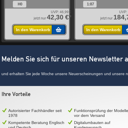
H0
1:87
UVP:
46,99 €
UVP:
*
42,30 €*
184,
jetzt nur
jetzt nur
In den Warenkorb
In den Warenkorb
Melden Sie sich für unseren Newsletter 
und erhalten Sie jede Woche unsere Neuerscheinungen und unsere ne
Ihre Vorteile
Autorisierter Fachhändler seit
Funktionsprüfung der Modell
1978
vor dem Versand
Kompetente Beratung Englisch
Digitalumbauten auf
und Deutsch
Kundenwunsch