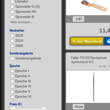
Literatur
Spurweite G (II)
Spurweite H0
Spurweite N
1:87
Mehr anzeigen...
11,4
Neuheiten
2018
2019
In den Warenkorb
2026
Sonderangebote
Faller 172120 Flachpinsel,
Sonderangebote
Synthetisch 0/3
Epoche
Art.Nr.: 
Epoche I
Epoche II
Epoche III
Epoche IV
Epoche V
Epoche VI
Preis (€)
Ohne