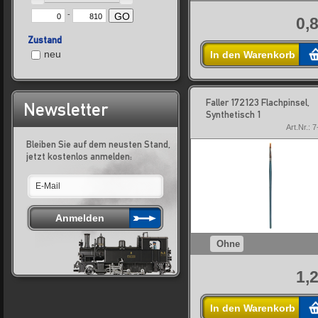
-
GO
0,
Zustand
neu
In den Warenkorb
Faller 172123 Flachpinsel,
Newsletter
Synthetisch 1
Art.Nr.: 
Bleiben Sie auf dem neusten Stand,
jetzt kostenlos anmelden:
Ohne
1,
In den Warenkorb