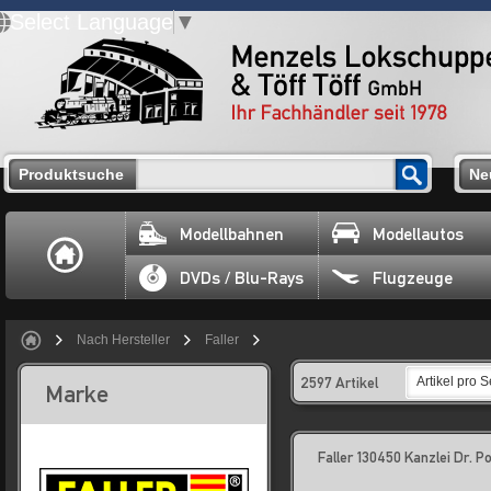
Select Language
▼
Produktsuche
Ne
Modellbahnen
Modellautos
DVDs / Blu-Rays
Flugzeuge
Nach Hersteller
Faller
2597 Artikel
Artikel pro S
Marke
Faller 130450 Kanzlei Dr. Po