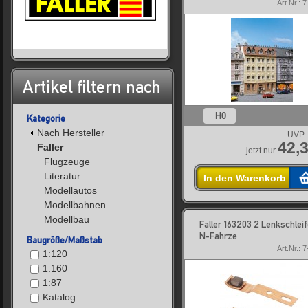
Art.Nr.: 
Artikel filtern nach
H0
Kategorie
Nach Hersteller
UVP:
42,3
Faller
jetzt nur
Flugzeuge
Literatur
In den Warenkorb
Modellautos
Modellbahnen
Modellbau
Faller 163203 2 Lenkschleif
N-Fahrze
Baugröße/Maßstab
Art.Nr.: 
1:120
1:160
1:87
Katalog