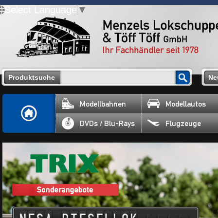
Select Language
▼
Produktsuche
Ne
Modellbahnen
Modellautos
DVDs / Blu-Rays
Flugzeuge