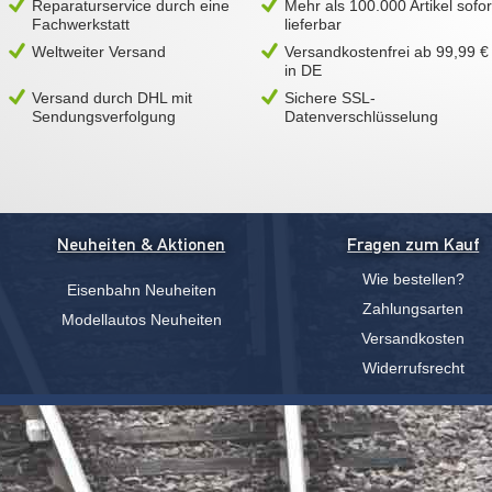
Reparaturservice durch eine
Mehr als 100.000 Artikel sofor
Fachwerkstatt
lieferbar
Weltweiter Versand
Versandkostenfrei ab 99,99 €
in DE
Versand durch DHL mit
Sichere SSL-
Sendungsverfolgung
Datenverschlüsselung
Neuheiten & Aktionen
Fragen zum Kauf
Wie bestellen?
Eisenbahn Neuheiten
Zahlungsarten
Modellautos Neuheiten
Versandkosten
Widerrufsrecht