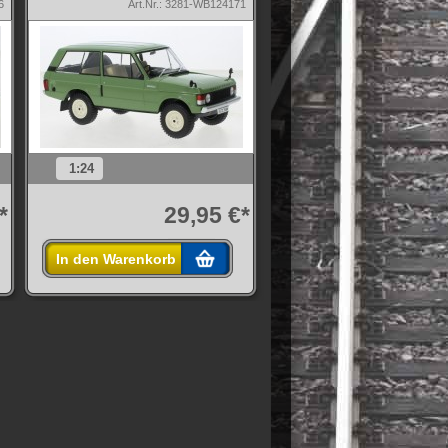
6
Art.Nr.: 3281-WB124171
1:24
*
29,95 €*
In den Warenkorb