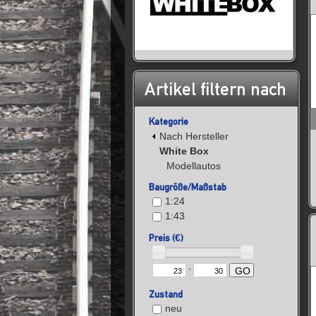
Artikel filtern nach
Kategorie
Nach Hersteller
White Box
Modellautos
Baugröße/Maßstab
1:24
1:43
Preis (€)
-
GO
Zustand
neu