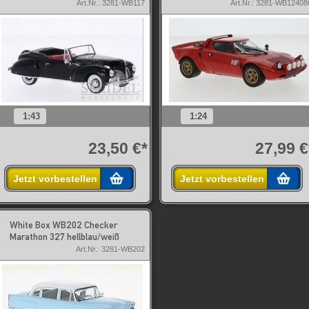
Art.Nr.: 3281-WB117
Art.Nr.: 3281-WB12408
1:43
1:24
23,50 €*
27,99 €
Jetzt vorbestellen
Jetzt vorbestellen
White Box WB202 Checker
Marathon 327 hellblau/weiß
Art.Nr.: 3281-WB202