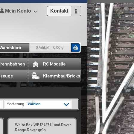
Mein Konto
Kontakt
Warenkorb
0 Artikel
0,00 €
rennbahnen
RC Modelle
lzeuge
Klemmbau/Bricks
Sortierung
Wählen
White Box WB124171 Land Rover
Range Rover grün