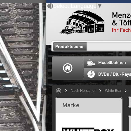
Select Language
▼
Produktsuche
Modellbahnen
DVDs / Blu-Ray
Nach Hersteller
White Box
Marke