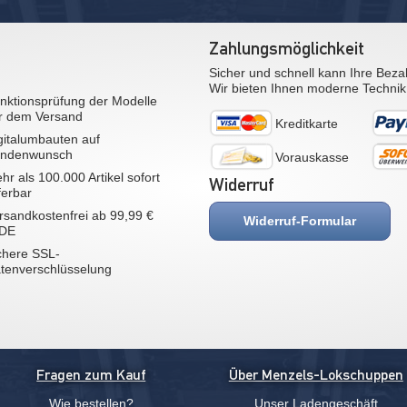
Zahlungsmöglichkeit
Sicher und schnell kann Ihre Beza
Wir bieten Ihnen moderne Technik
nktionsprüfung der Modelle
r dem Versand
Kreditkarte
gitalumbauten auf
ndenwunsch
Vorauskasse
hr als 100.000 Artikel sofort
Widerruf
eferbar
rsandkostenfrei ab 99,99 €
Widerruf-Formular
 DE
chere SSL-
tenverschlüsselung
Fragen zum Kauf
Über Menzels-Lokschuppen
Wie bestellen?
Unser Ladengeschäft