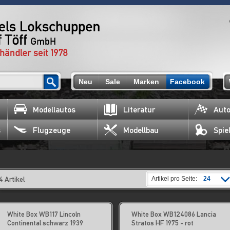
Neu
Sale
Marken
Facebook
Modellautos
Literatur
Auto
s
Flugzeuge
Modellbau
Spie
4 Artikel
Artikel pro Seite:
24
White Box WB117 Lincoln
White Box WB124086 Lancia
Continental schwarz 1939
Stratos HF 1975 - rot