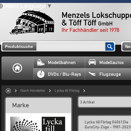
Select Language
▼
Produktsuche
Ne
Modellbahnen
Modellautos
DVDs / Blu-Rays
Flugzeuge
Nach Hersteller
Lycka till Förlag
3 Artikel
Marke
Lycka till Förlag 04061 Die
EuroCity-Züge - 1987-2023