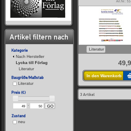
Art.Nr.: 5
Artikel filtern nach
Literatur
Kategorie
Nach Hersteller
49,9
Lycka till Förlag
Literatur
In den Warenkorb
Baugröße/Maßstab
Literatur
Preis (€)
3 Artikel
-
GO
Zustand
neu