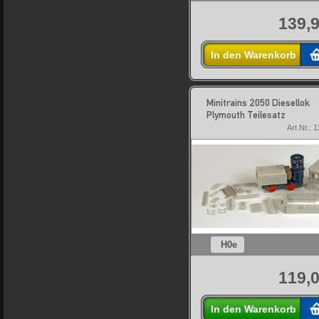
139,9
In den Warenkorb
Minitrains 2050 Diesellok
Plymouth Teilesatz
Art.Nr.: 
H0e
119,0
In den Warenkorb