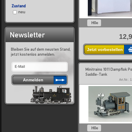
Zustand
neu
H0e
Newsletter
12,9
Bleiben Sie auf dem neusten Stand,
Jetzt vorbestellen
jetzt kostenlos anmelden:
Minitrains 1011 Dampflok Po
Saddle-Tank
Art.Nr.: 
H0e