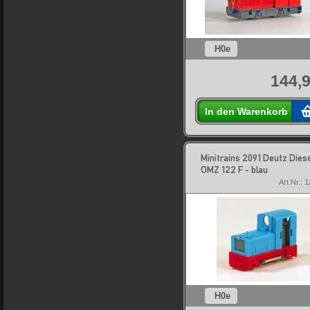
H0e
144,9
In den Warenkorb
Minitrains 2091 Deutz Diese
OMZ 122 F - blau
Art.Nr.: 
H0e