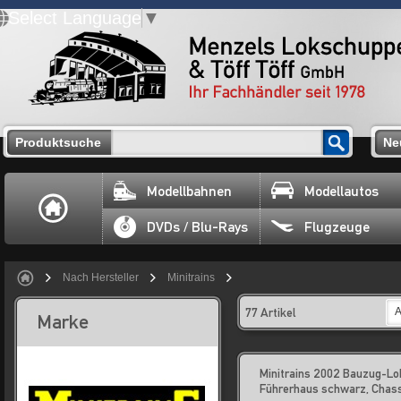
Select Language
▼
Produktsuche
Ne
Modellbahnen
Modellautos
DVDs / Blu-Rays
Flugzeuge
Nach Hersteller
Minitrains
77 Artikel
A
Marke
Minitrains 2002 Bauzug-Lo
Führerhaus schwarz, Chas