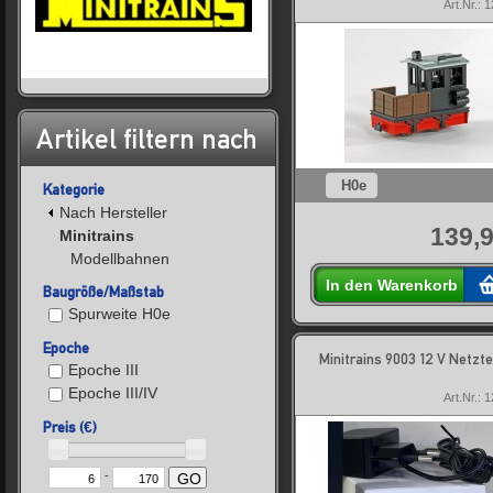
Art.Nr.: 
Artikel filtern nach
H0e
Kategorie
Nach Hersteller
139,9
Minitrains
Modellbahnen
In den Warenkorb
Baugröße/Maßstab
Spurweite H0e
Epoche
Minitrains 9003 12 V Netzte
Epoche III
Epoche III/IV
Art.Nr.: 
Preis (€)
-
GO