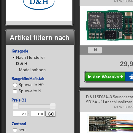
Art.Nr.: 880
Artikel filtern nach
N
Kategorie
Nach Hersteller
29,9
D & H
Modellbahnen
In den Warenkorb
Baugröße/Maßstab
Spurweite H0
Spurweite N
D & H SD16A-3 Sounddeco
Preis (€)
SD16A - 11 Anschlusslitzen
Art.Nr.: 880
-
GO
Zustand
neu