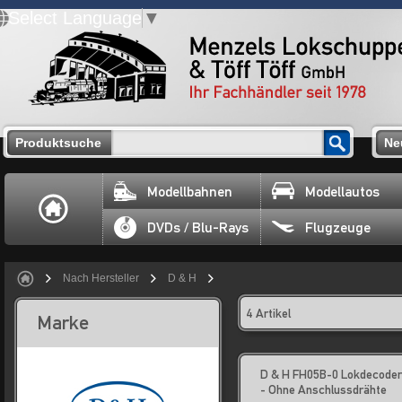
Select Language
▼
Produktsuche
Ne
Modellbahnen
Modellautos
DVDs / Blu-Rays
Flugzeuge
Nach Hersteller
D & H
4 Artikel
Marke
D & H FH05B-0 Lokdecode
- Ohne Anschlussdrähte