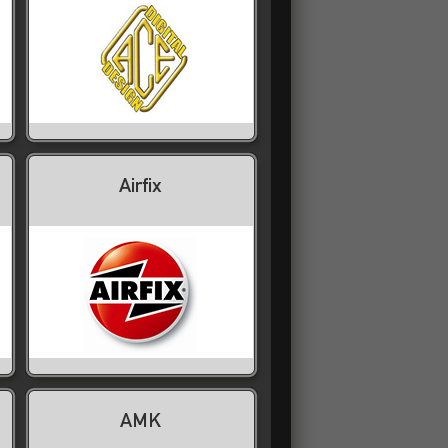
Airfix
AMK