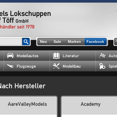
Neu
Sale
Marken
Facebook
Modellautos
Literatur
Auto
s
Flugzeuge
Modellbau
Spie
Nach Hersteller
AareValleyModels
Academy