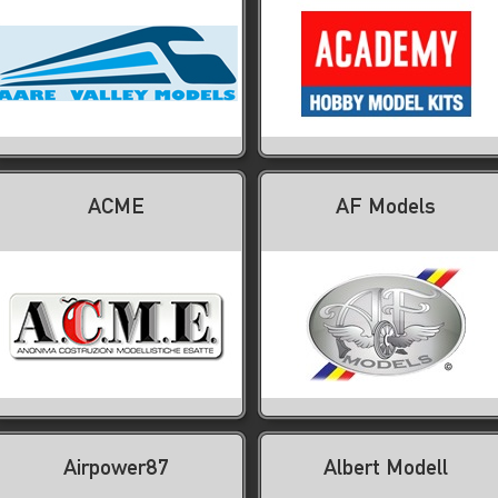
ACME
AF Models
Airpower87
Albert Modell