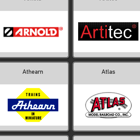
Athearn
Atlas