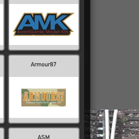
Armour87
ASM