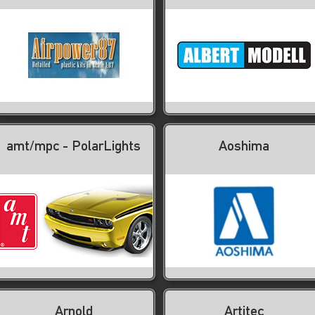
amt/mpc - PolarLights
Aoshima
Arnold
Artitec