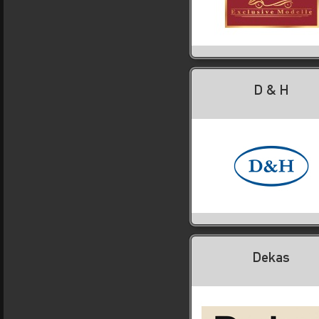
D & H
Dekas