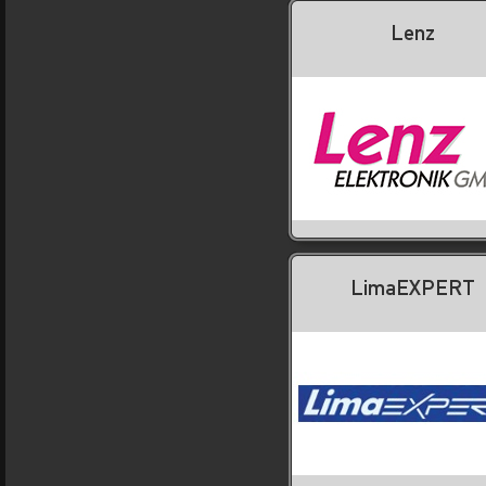
Lenz
LimaEXPERT