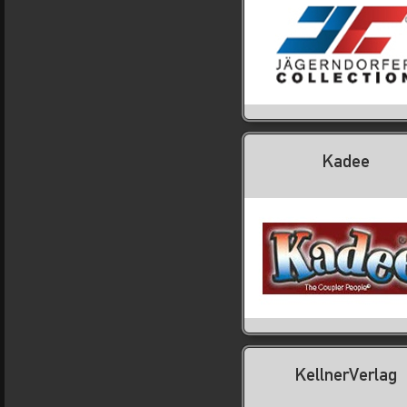
Kadee
KellnerVerlag