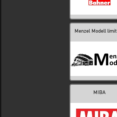
Menzel Modell limit
MIBA