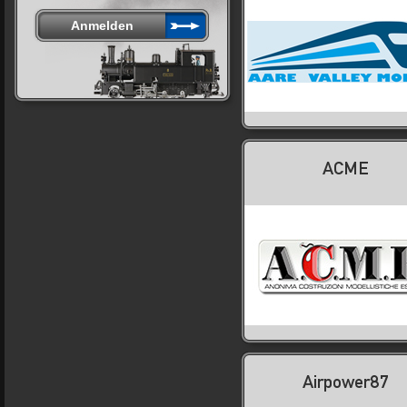
ACME
Airpower87