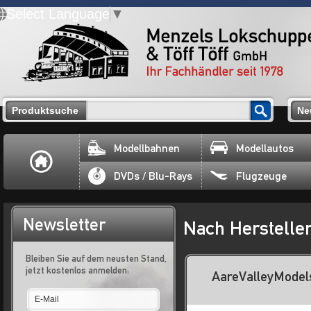
Select Language
▼
Produktsuche
Ne
Modellbahnen
Modellautos
DVDs / Blu-Rays
Flugzeuge
Newsletter
Nach Herstelle
Bleiben Sie auf dem neusten Stand,
jetzt kostenlos anmelden:
AareValleyModel