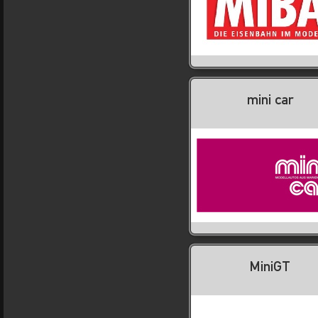
mini car
MiniGT