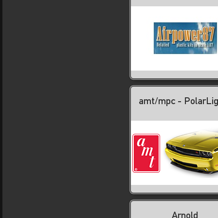
amt/mpc - PolarLi
Arnold