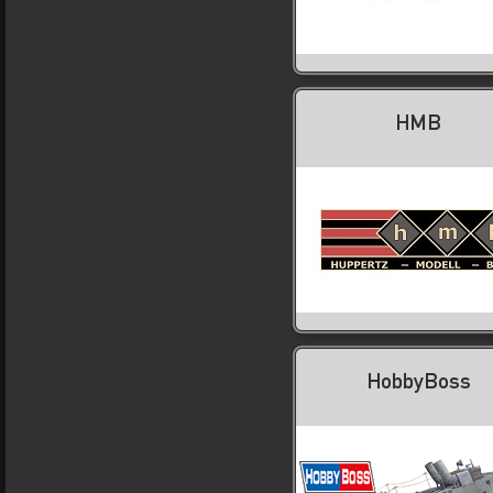
HMB
HobbyBoss