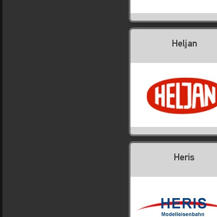
Heljan
Heris