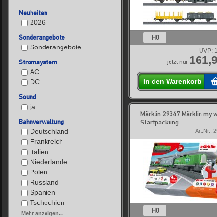
Neuheiten
2026
Sonderangebote
H0
Sonderangebote
UVP:
1
161,9
Stromsystem
jetzt nur
AC
In den Warenkorb
DC
Sound
ja
Märklin 29347 Märklin my w
Bahnverwaltung
Startpackung
Deutschland
Art.Nr.: 
Frankreich
Italien
Niederlande
Polen
Russland
Spanien
Tschechien
H0
Mehr anzeigen...