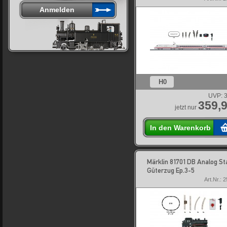
H0
UVP:
3
359,9
jetzt nur
In den Warenkorb
Märklin 81701 DB Analog St
Güterzug Ep.3-5
Art.Nr.: 