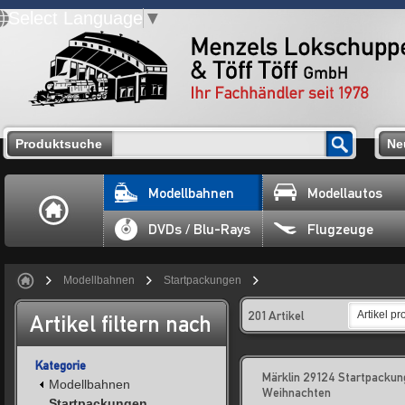
Select Language
▼
Produktsuche
Ne
Modellbahnen
Modellautos
DVDs / Blu-Rays
Flugzeuge
Modellbahnen
Startpackungen
201 Artikel
Artikel pr
Artikel filtern nach
Kategorie
Märklin 29124 Startpackun
Modellbahnen
Weihnachten
Startpackungen