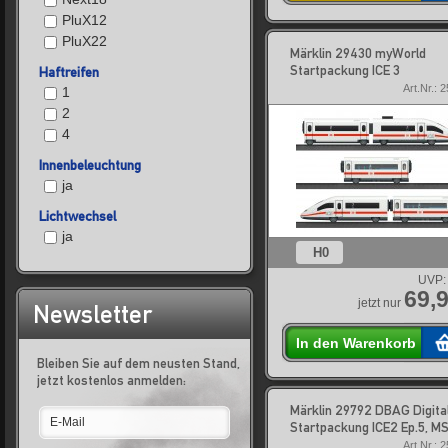
PluX12
PluX22
Märklin 29430 myWorld
Startpackung ICE 3
Haftreifen
Art.Nr.: 
1
2
4
Innenbeleuchtung
ja
Lichtwechsel
ja
H0
UVP:
69,9
jetzt nur
Newsletter
In den Warenkorb
Bleiben Sie auf dem neusten Stand,
jetzt kostenlos anmelden:
Märklin 29792 DBAG Digita
Startpackung ICE2 Ep.5, M
Art.Nr.: 