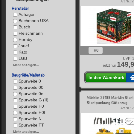
Art.Nr.: 
Hersteller
Auhagen
Bachmann USA
Busch
Fleischmann
Hornby
Jouef
H0
Kato
LGB
UVP:
1
149,9
Mehr anzeigen...
jetzt nur
Baugröße/Maßstab
In den Warenkorb
Spurweite 0
Spurweite 00
Spurweite 0e
Märklin 29188 Märklin Start
Spurweite G (II)
Startpackung Güterzug
Spurweite H0
Art.Nr.: 
Spurweite H0f
Spurweite N
Spurweite TT
Mehr anzeigen...