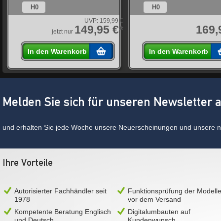
H0
H0
UVP:
159,99 €
*
149,95 €*
169,
jetzt nur
In den Warenkorb
In den Warenkorb
Melden Sie sich für unseren Newsletter 
und erhalten Sie jede Woche unsere Neuerscheinungen und unsere ne
Ihre Vorteile
Autorisierter Fachhändler seit
Funktionsprüfung der Modell
1978
vor dem Versand
Kompetente Beratung Englisch
Digitalumbauten auf
und Deutsch
Kundenwunsch