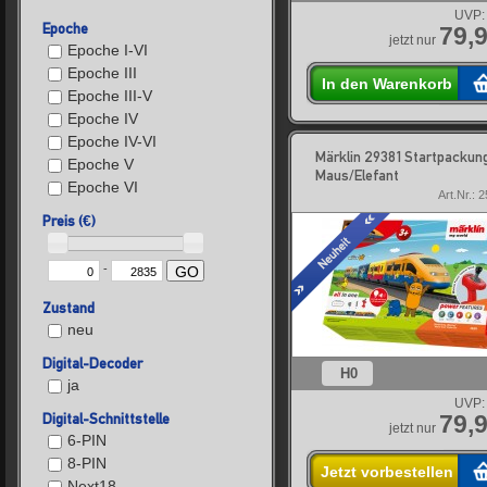
UVP:
Epoche
79,9
jetzt nur
Epoche I-VI
Epoche III
In den Warenkorb
Epoche III-V
Epoche IV
Epoche IV-VI
Märklin 29381 Startpackun
Epoche V
Maus/Elefant
Epoche VI
Art.Nr.: 
Preis (€)
-
GO
Zustand
neu
Digital-Decoder
H0
ja
UVP:
Digital-Schnittstelle
79,9
jetzt nur
6-PIN
8-PIN
Jetzt vorbestellen
Next18