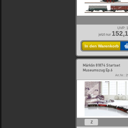
UVP:
1
152,1
jetzt nur
In den Warenkorb
Märklin 81874 Startset
Museumszug Ep.6
Art.Nr.: 
Z