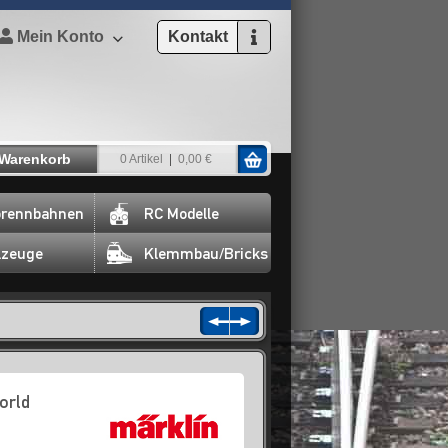
Mein Konto
Kontakt
Warenkorb
0 Artikel
0,00 €
rennbahnen
RC Modelle
lzeuge
Klemmbau/Bricks
orld