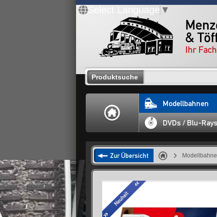
Select Language
▼
Produktsuche
Modellbahnen
DVDs / Blu-Ray
Zur Übersicht
Modellbahn