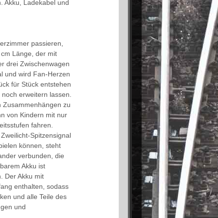
en. Akku, Ladekabel und
erzimmer passieren,
 cm Länge, der mit
der drei Zwischenwagen
nal und wird Fan-Herzen
ck für Stück entstehen
e noch erweitern lassen.
 von Zusammenhängen zu
nn von Kindern mit nur
eitsstufen fahren.
weilicht-Spitzensignal
pielen können, steht
nander verbunden, die
dbarem Akku ist
n. Der Akku mit
fang enthalten, sodass
en und alle Teile des
Zügen und