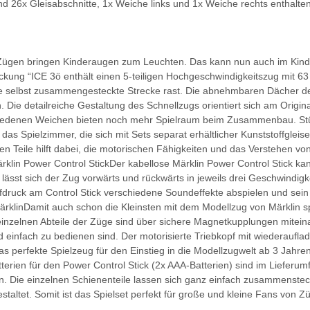
sind 26x Gleisabschnitte, 1x Weiche links und 1x Weiche rechts enthalt
Zügen bringen Kinderaugen zum Leuchten. Das kann nun auch im Kind
ckung “ICE 3ö enthält einen 5-teiligen Hochgeschwindigkeitszug mit 63
ie selbst zusammengesteckte Strecke rast. Die abnehmbaren Dächer 
n. Die detailreiche Gestaltung des Schnellzugs orientiert sich am Origi
hiedenen Weichen bieten noch mehr Spielraum beim Zusammenbau. Stü
das Spielzimmer, die sich mit Sets separat erhältlicher Kunststoffgleis
n Teile hilft dabei, die motorischen Fähigkeiten und das Verstehen
ärklin Power Control StickDer kabellose Märklin Power Control Stick ka
ässt sich der Zug vorwärts und rückwärts in jeweils drei Geschwindigk
ruck am Control Stick verschiedene Soundeffekte abspielen und sein Z
ärklinDamit auch schon die Kleinsten mit dem Modellzug von Märklin s
e einzelnen Abteile der Züge sind über sichere Magnetkupplungen mitei
d einfach zu bedienen sind. Der motorisierte Triebkopf mit wiederaufla
as perfekte Spielzeug für den Einstieg in die Modellzugwelt ab 3 Jahre
rien für den Power Control Stick (2x AAA-Batterien) sind im Lieferum
n. Die einzelnen Schienenteile lassen sich ganz einfach zusammensteck
staltet. Somit ist das Spielset perfekt für große und kleine Fans von 