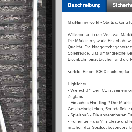
Beschreibung
Sicherh
Märklin my world - Startpackung I
Willkommen in der Welt von Märkl
Die Märklin my world Eisenbahnwel
Qualität. Die kindgerecht gestal
Spielfreude. Das umfangreiche Gle
Eisenbahn einzutauchen und die R
Vorbild: Einem ICE 3 nachempfun
Highlights
- Wie echt! ? Der ICE ist seinem o
Zugfans.
- Einfaches Handling ? Der Märklin
Geschwindigkeiten, Soundeffekte u
- Spielspaß - Die abnehmbaren Däc
- Für junge Fans ? Trittfeste und
machen das Spielset besonders ki