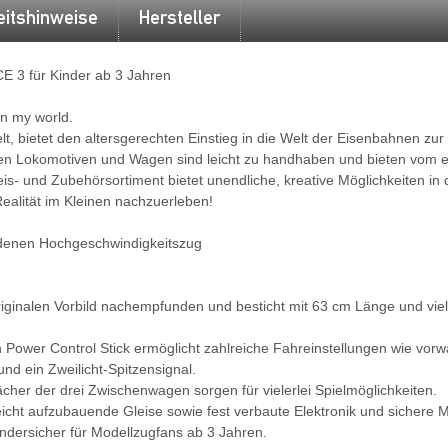
eitshinweise
Hersteller
CE 3 für Kinder ab 3 Jahren
in my world.
t, bietet den altersgerechten Einstieg in die Welt der Eisenbahnen zu
teten Lokomotiven und Wagen sind leicht zu handhaben und bieten vom
is- und Zubehörsortiment bietet unendliche, kreative Möglichkeiten in 
ealität im Kleinen nachzuerleben!
denen Hochgeschwindigkeitszug
riginalen Vorbild nachempfunden und besticht mit 63 cm Länge und viele
 Power Control Stick ermöglicht zahlreiche Fahreinstellungen wie vorwä
nd ein Zweilicht-Spitzensignal.
her der drei Zwischenwagen sorgen für vielerlei Spielmöglichkeiten.
 leicht aufzubauende Gleise sowie fest verbaute Elektronik und sicher
ndersicher für Modellzugfans ab 3 Jahren.