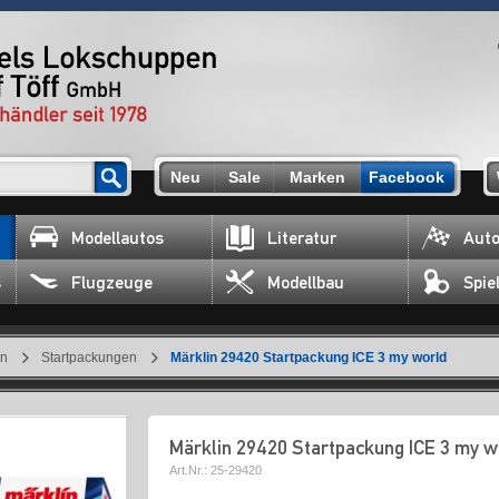
Neu
Sale
Marken
Facebook
Modellautos
Literatur
Auto
s
Flugzeuge
Modellbau
Spie
en
Startpackungen
Märklin 29420 Startpackung ICE 3 my world
Märklin 29420 Startpackung ICE 3 my w
Art.Nr.:
25-29420