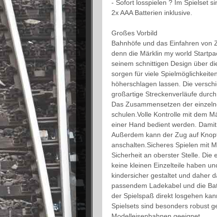
- Sofort losspielen ? Im Spielset 
2x AAA Batterien inklusive.
Großes Vorbild
Bahnhöfe und das Einfahren von 
denn die Märklin my world Startpa
seinem schnittigen Design über d
sorgen für viele Spielmöglichkeite
höherschlagen lassen. Die versc
großartige Streckenverläufe durch 
Das Zusammensetzen der einzelne
schulen.Volle Kontrolle mit dem M
einer Hand bedient werden. Damit l
Außerdem kann der Zug auf Knopfd
anschalten.Sicheres Spielen mit M
Sicherheit an oberster Stelle. Di
keine kleinen Einzelteile haben un
kindersicher gestaltet und daher d
passendem Ladekabel und die Batte
der Spielspaß direkt losgehen kan
Spielsets sind besonders robust ge
Modelleisenbahnen geeignet.