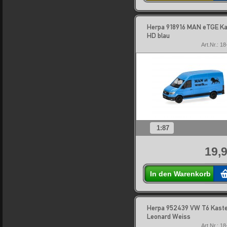
Herpa 918916 MAN eTGE K
HD blau
Art.Nr.: 1
1:87
19,9
In den Warenkorb
Herpa 952439 VW T6 Kast
Leonard Weiss
Art.Nr.: 1