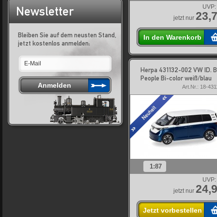
UVP:
Newsletter
23,7
jetzt nur
Bleiben Sie auf dem neusten Stand,
In den Warenkorb
jetzt kostenlos anmelden:
Herpa 431132-002 VW ID. 
People Bi-color weiß/blau
Art.Nr.: 18-43
1:87
UVP:
24,9
jetzt nur
Jetzt vorbestellen