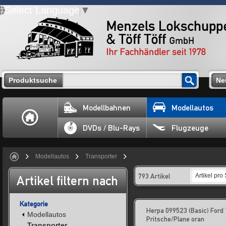
Select Language
▼
Produktsuche
Ne
Modellbahnen
Modellautos
DVDs / Blu-Rays
Flugzeuge
Modellautos
Transporter
793 Artikel
Artikel pro 
Artikel filtern nach
Kategorie
Herpa 099523 (Basic) Ford 
Modellautos
Pritsche/Plane oran
Transporter