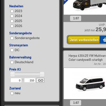
Neuheiten
2023
2024
1:87
2025
UVP:
2026
25,9
jetzt nur
Sonderangebote
Sonderangebote
Jetzt vorbestellen
Stromsystem
DC
Herpa 430425 VW Multivan
Bahnverwaltung
Color candyweiß-starligh
Deutschland
Art.Nr.: 1
Preis (€)
-
GO
Zustand
neu
1:87