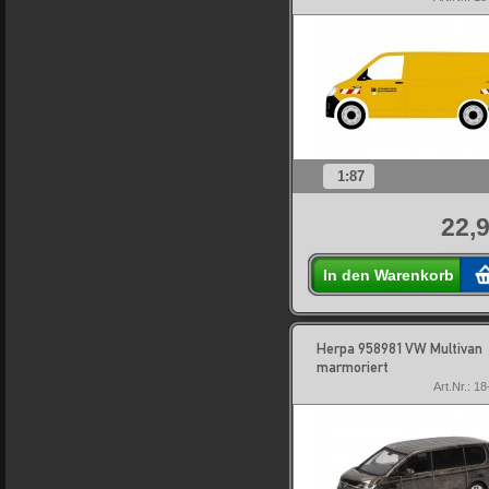
1:87
22,9
In den Warenkorb
Herpa 958981 VW Multivan
marmoriert
Art.Nr.: 1