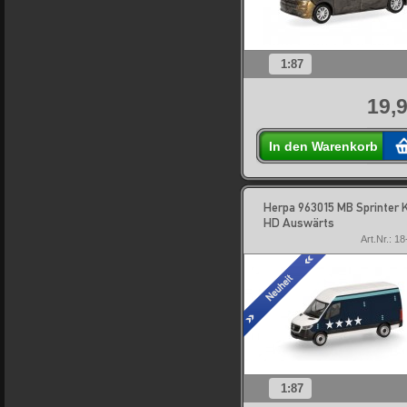
1:87
19,9
In den Warenkorb
Herpa 963015 MB Sprinter 
HD Auswärts
Art.Nr.: 1
1:87