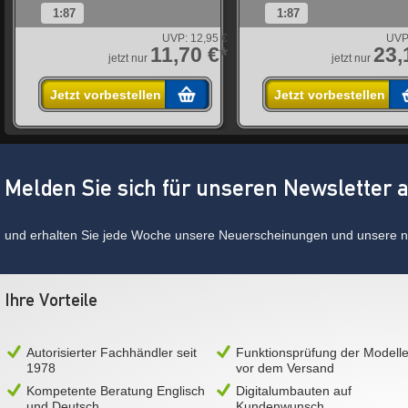
1:87
1:87
UVP:
12,95 €
UVP
*
11,70 €*
23,
jetzt nur
jetzt nur
Jetzt vorbestellen
Jetzt vorbestellen
Melden Sie sich für unseren Newsletter 
und erhalten Sie jede Woche unsere Neuerscheinungen und unsere ne
Ihre Vorteile
Autorisierter Fachhändler seit
Funktionsprüfung der Modell
1978
vor dem Versand
Kompetente Beratung Englisch
Digitalumbauten auf
und Deutsch
Kundenwunsch