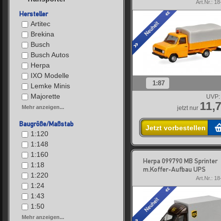
Art.Nr.: 1
Hersteller
Artitec
Brekina
Busch
Busch Autos
Herpa
IXO Modelle
1:87
Lemke Minis
Majorette
UVP:
11,7
Mehr anzeigen...
jetzt nur
Baugröße/Maßstab
Jetzt vorbestellen
1:120
1:148
1:160
Herpa 099790 MB Sprinter
1:18
m.Koffer-Aufbau UPS
1:220
Art.Nr.: 1
1:24
1:43
1:50
Mehr anzeigen...