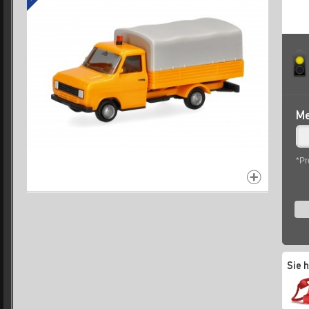
Me
*Pr
Sie 