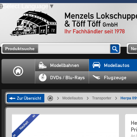
Select Language
▼
Produktsuche
Ne
Modellbahnen
Modellautos
DVDs / Blu-Rays
Flugzeuge
Zur Übersicht
Modellautos
Transporter
Herpa 099
He
Pr
Art.