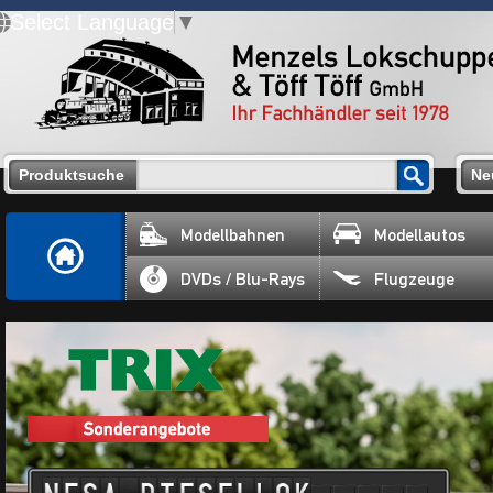
Select Language
▼
Produktsuche
Ne
Modellbahnen
Modellautos
DVDs / Blu-Rays
Flugzeuge