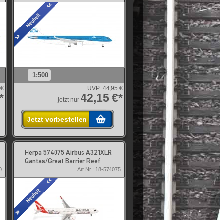
1:500
 €
UVP:
44,95 €
*
42,15 €*
jetzt nur
Jetzt vorbestellen
Herpa 574075 Airbus A321XLR
Qantas/Great Barrier Reef
0
Art.Nr.: 18-574075