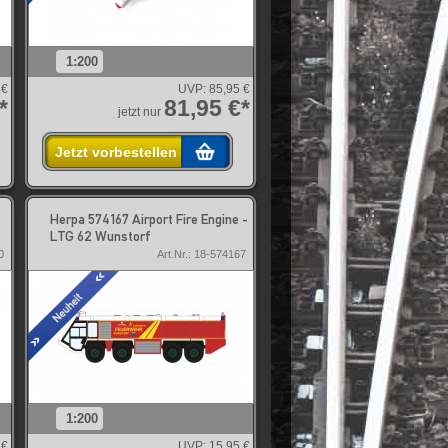
1:200
 €
UVP:
85,95 €
*
81,95 €*
jetzt nur
Jetzt vorbestellen
Herpa 574167 Airport Fire Engine -
LTG 62 Wunstorf
0
Art.Nr.: 18-574167
1:200
 €
UVP:
15,95 €