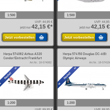
1:500
1:500
UVP:
44,95 €
UVP:
44,95
42,15 €*
42,15 €
jetzt nur
jetzt nur
Jetzt vorbestellen
Jetzt vorbestellen
Herpa 574082 Airbus A320
Herpa 574150 Douglas DC-6(B)
Condor/Eintracht Frankfurt
Olympic Airways
Art.Nr.: 18-574082
Art.Nr.: 18-57415
1:200
1:200
UVP:
89,95 €
UVP:
89,95