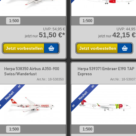
1:500
1:500
UVP:
54,95 €
UVP:
44,95
51,50 €*
42,15 €
jetzt nur
jetzt nur
Jetzt vorbestellen
Jetzt vorbestellen
Herpa 538350 Airbus A350-900
Herpa 539371 Embraer E190 TAP
Swiss/Wanderlust
Express
Art.Nr.: 18-538350
Art.Nr.: 18-53937
1:500
1:500