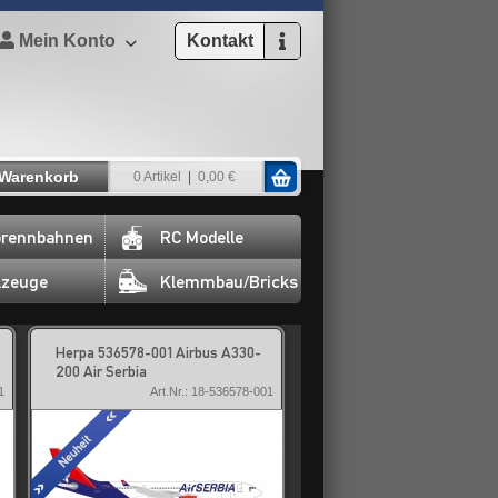
Mein Konto
Kontakt
Warenkorb
0 Artikel
0,00 €
rennbahnen
RC Modelle
lzeuge
Klemmbau/Bricks
Herpa 536578-001 Airbus A330-
200 Air Serbia
1
Art.Nr.: 18-536578-001