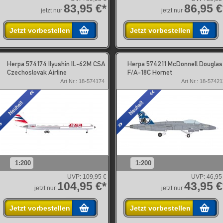
83,95 €*
86,95 €
jetzt nur
jetzt nur
Jetzt vorbestellen
Jetzt vorbestellen
Herpa 574174 Ilyushin IL-62M CSA
Herpa 574211 McDonnell Douglas
Czechoslovak Airline
F/A-18C Hornet
Art.Nr.: 18-574174
Art.Nr.: 18-57421
1:200
1:200
UVP:
109,95 €
UVP:
46,95
104,95 €*
43,95 €
jetzt nur
jetzt nur
Jetzt vorbestellen
Jetzt vorbestellen