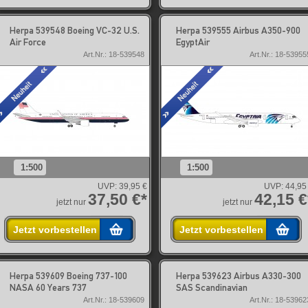
Herpa 539548 Boeing VC-32 U.S.
Herpa 539555 Airbus A350-900
Air Force
EgyptAir
Art.Nr.: 18-539548
Art.Nr.: 18-53955
1:500
1:500
UVP:
39,95 €
UVP:
44,95
37,50 €*
42,15 €
jetzt nur
jetzt nur
Jetzt vorbestellen
Jetzt vorbestellen
Herpa 539609 Boeing 737-100
Herpa 539623 Airbus A330-300
NASA 60 Years 737
SAS Scandinavian
Art.Nr.: 18-539609
Art.Nr.: 18-53962