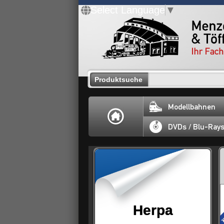
Select Language
▼
Produktsuche
Modellbahnen
DVDs / Blu-Ray
Herpa