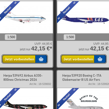
1:500
1:500
UVP:
44,95 €
UVP:
44,95
42,15 €*
42,15 €
jetzt nur
jetzt nur
Jetzt vorbestellen
Jetzt vorbestellen
Herpa 539692 Airbus A330-
Herpa 539920 Boeing C-17A
800neo Christmas 2026
Globemaster III US Air Forc
Art.Nr.: 18-539692
Art.Nr.: 18-53992