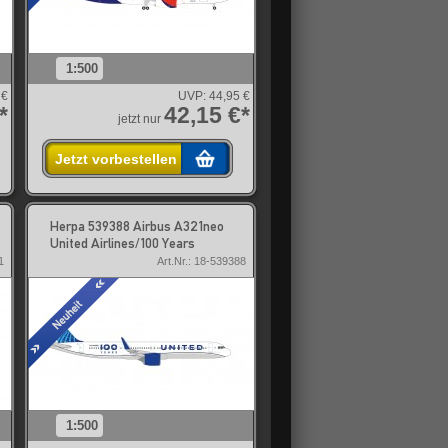
1:500
 €
UVP:
44,95 €
*
42,15 €*
jetzt nur
Jetzt vorbestellen
Herpa 539388 Airbus A321neo
United Airlines/100 Years
1
Art.Nr.: 18-539388
1:500