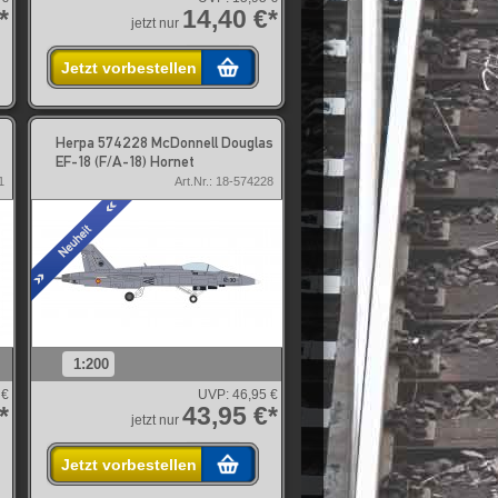
*
14,40 €*
jetzt nur
Jetzt vorbestellen
Herpa 574228 McDonnell Douglas
EF-18 (F/A-18) Hornet
1
Art.Nr.: 18-574228
1:200
 €
UVP:
46,95 €
*
43,95 €*
jetzt nur
Jetzt vorbestellen