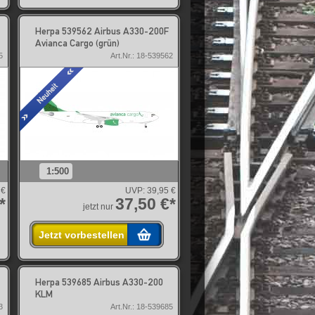
Herpa 539562 Airbus A330-200F
Avianca Cargo (grün)
5
Art.Nr.: 18-539562
1:500
 €
UVP:
39,95 €
*
37,50 €*
jetzt nur
Jetzt vorbestellen
Herpa 539685 Airbus A330-200
KLM
3
Art.Nr.: 18-539685