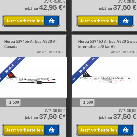
UVP:
45,95 €
UVP:
39,95
42,95 €*
37,50 €
jetzt nur
jetzt nur
Jetzt vorbestellen
Jetzt vorbestellen
Herpa 539456 Airbus A320 Air
Herpa 539463 Airbus A320 Swis
Canada
International/Star All
Art.Nr.: 18-539456
Art.Nr.: 18-53946
1:500
1:500
UVP:
39,95 €
UVP:
39,95
37,50 €*
37,50 €
jetzt nur
jetzt nur
Jetzt vorbestellen
Jetzt vorbestellen