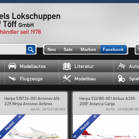
Neu
Sale
Marken
Facebook
Modellautos
Literatur
Auto
s
Flugzeuge
Modellbau
Spie
Herpa 515726-001 Antonov AN-
Herpa 526180-001 Airbus A330-
225 Mriya Antonov Airlines
200F Avianca Cargo
Art.Nr.: 18-515726-001
Art.Nr.: 18-526180-00