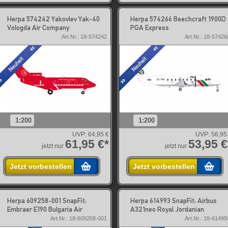
Herpa 574242 Yakovlev Yak-40
Herpa 574266 Beechcraft 1900D
Vologda Air Company
PGA Express
Art.Nr.: 18-574242
Art.Nr.: 18-57426
1:200
1:200
UVP:
64,95 €
UVP:
56,95
61,95 €*
53,95 €
jetzt nur
jetzt nur
Jetzt vorbestellen
Jetzt vorbestellen
Herpa 609258-001 SnapFit:
Herpa 614993 SnapFit: Airbus
Embraer E190 Bulgaria Air
A321neo Royal Jordanian
Art.Nr.: 18-609258-001
Art.Nr.: 18-61499