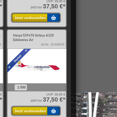
 €
UVP:
39,95 €
*
37,50 €*
jetzt nur
Jetzt vorbestellen
s
Herpa 539470 Airbus A320
Edelweiss Air
3
Art.Nr.: 18-539470
1:500
 €
UVP:
39,95 €
*
37,50 €*
jetzt nur
Jetzt vorbestellen