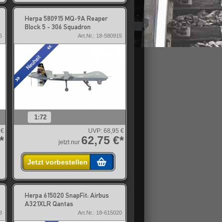
Herpa 580915 MQ-9A Reaper
Block 5 - 306 Squadron
6
Art.Nr.: 18-580915
1:72
 €
UVP:
68,95 €
*
62,75 €*
jetzt nur
Jetzt vorbestellen
Herpa 615020 SnapFit: Airbus
A321XLR Qantas
3
Art.Nr.: 18-615020