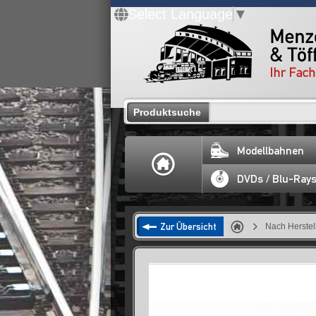
Select Language
▼
Produktsuche
Modellbahnen
DVDs / Blu-Ray
Zur Übersicht
Nach Herstel