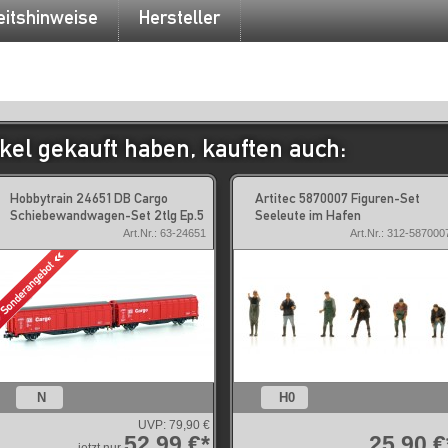
eitshinweise
Hersteller
kel gekauft haben, kauften auch:
Hobbytrain 24651 DB Cargo
Artitec 5870007 Figuren-Set
Schiebewandwagen-Set 2tlg Ep.5
Seeleute im Hafen
Art.Nr.: 63-24651
Art.Nr.: 312-587000
N
H0
UVP:
79,90 €
52,99 €*
25,90 €