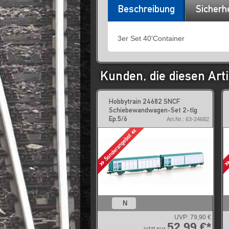
Beschreibung
Sicherh
3er Set 40'Container
Kunden, die diesen Arti
Hobbytrain 24682 SNCF
Schiebewandwagen-Set 2-tlg
Ep.5/6
Art.Nr.: 63-24682
N
UVP:
79,90 €
52,99 €*