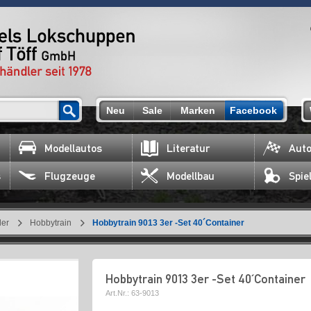
Neu
Sale
Marken
Facebook
Modellautos
Literatur
Auto
s
Flugzeuge
Modellbau
Spie
ler
Hobbytrain
Hobbytrain 9013 3er -Set 40´Container
Hobbytrain 9013 3er -Set 40´Container
Art.Nr.:
63-9013