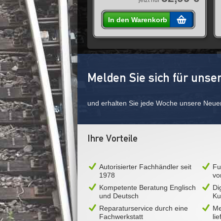
jetzt nur
In den Warenkorb
Melden Sie sich für unse
und erhalten Sie jede Woche unsere Neue
Ihre Vorteile
Autorisierter Fachhändler seit
Fu
1978
vo
Kompetente Beratung Englisch
Di
und Deutsch
Ku
Reparaturservice durch eine
Me
Fachwerkstatt
li