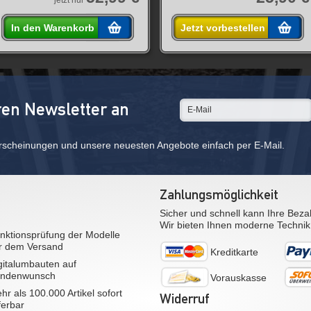
jetzt nur
In den Warenkorb
Jetzt vorbestellen
ren Newsletter an
rscheinungen und unsere neuesten Angebote einfach per E-Mail.
Zahlungsmöglichkeit
Sicher und schnell kann Ihre Beza
Wir bieten Ihnen moderne Technik
nktionsprüfung der Modelle
r dem Versand
Kreditkarte
gitalumbauten auf
ndenwunsch
Vorauskasse
hr als 100.000 Artikel sofort
Widerruf
eferbar