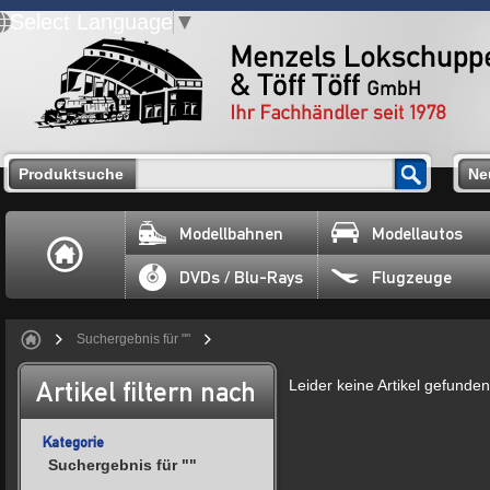
Select Language
▼
Produktsuche
Ne
Modellbahnen
Modellautos
DVDs / Blu-Rays
Flugzeuge
Suchergebnis für ""
Artikel filtern nach
Leider keine Artikel gefunden
Kategorie
Suchergebnis für ""