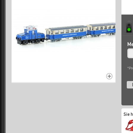
Me
*Pr
Sie 