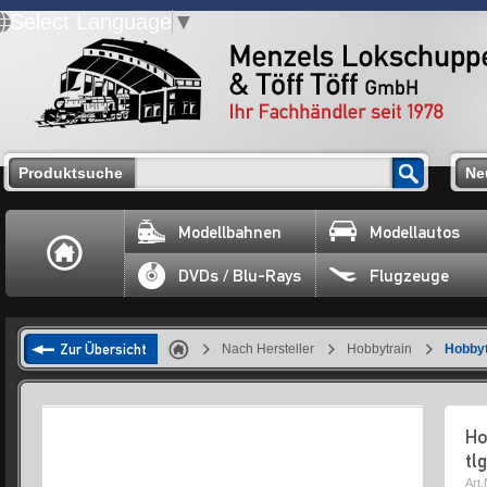
Select Language
▼
Produktsuche
Ne
Modellbahnen
Modellautos
DVDs / Blu-Rays
Flugzeuge
Zur Übersicht
Nach Hersteller
Hobbytrain
Hobbyt
Ho
tlg
Art.