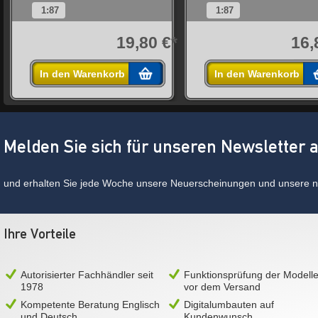
1:87
1:87
*
19,80 €*
16,
In den Warenkorb
In den Warenkorb
Melden Sie sich für unseren Newsletter 
und erhalten Sie jede Woche unsere Neuerscheinungen und unsere ne
Ihre Vorteile
Autorisierter Fachhändler seit
Funktionsprüfung der Modell
1978
vor dem Versand
Kompetente Beratung Englisch
Digitalumbauten auf
und Deutsch
Kundenwunsch