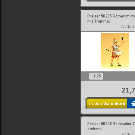
Preiser 50205 Römer im Ma
mit Trommel
Art.Nr.: 
1:25
21,7
In den Warenkorb
Preiser 50208 Römischer Z
stehend
Art.Nr.: 