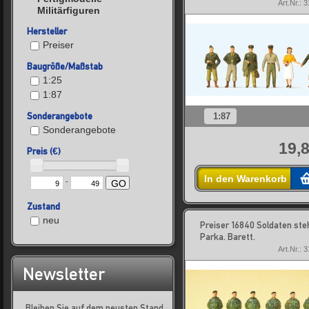
Art.Nr.: 
Militärfiguren
Hersteller
Preiser
Baugröße/Maßstab
1:25
1:87
Sonderangebote
1:87
Sonderangebote
19,8
Preis (€)
In den Warenkorb
-
GO
Zustand
neu
Preiser 16840 Soldaten ste
Parka. Barett.
Art.Nr.: 
Newsletter
Bleiben Sie auf dem neusten Stand,