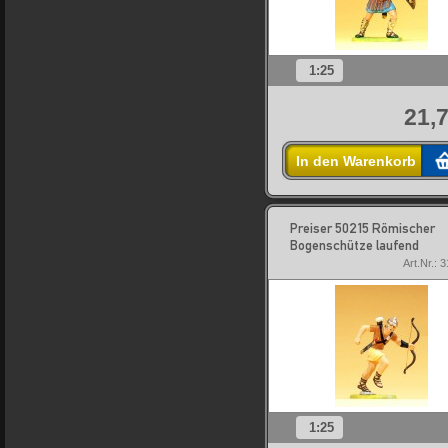
1:25
21,7
In den Warenkorb
Preiser 50215 Römischer
Bogenschütze laufend
Art.Nr.: 
1:25