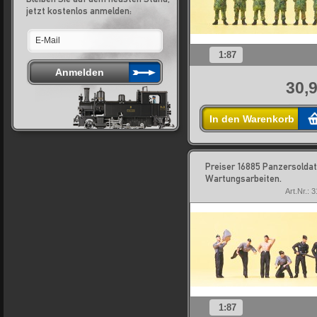
jetzt kostenlos anmelden:
1:87
30,9
In den Warenkorb
Preiser 16885 Panzersoldat
Wartungsarbeiten.
Art.Nr.: 
1:87