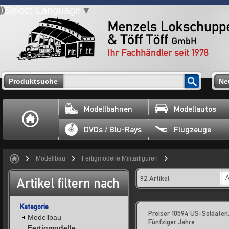
Select Language
▼
Produktsuche
Ne
Modellbahnen
Modellautos
DVDs / Blu-Rays
Flugzeuge
Modellbau
Fertigmodelle Militärfiguren
92 Artikel
A
Artikel filtern nach
Kategorie
Preiser 10594 US-Soldaten
Modellbau
Fünfziger Jahre
Fertigmodelle