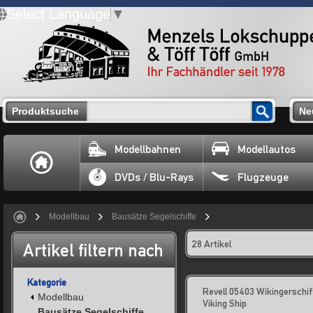
Select Language
▼
Produktsuche
Ne
Modellbahnen
Modellautos
DVDs / Blu-Rays
Flugzeuge
Modellbau
Bausätze Segelschiffe
28 Artikel
Artikel filtern nach
Kategorie
Revell 05403 Wikingerschif
Modellbau
Viking Ship
Bausätze Segelschiffe