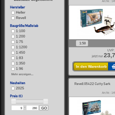
Art.Nr.: 1
Hersteller
Heller
Revell
Baugröße/Maßstab
1:100
1:200
1:75
1:50
1:1200
UVP:
1:450
23,7
jetzt nur
1:83
1:350
In den Warenkorb
1:96
Mehr anzeigen...
Neuheiten
Revell 05422 Cutty Sark
2025
Art.Nr.: 1
Preis (€)
-
GO