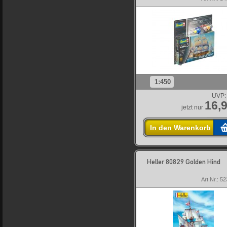
1:450
UVP:
16,9
jetzt nur
In den Warenkorb
Heller 80829 Golden Hind
Art.Nr.: 5