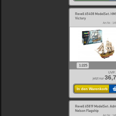
Revell 65408 ModelSet: HM
Victory
Art.Nr.: 1
1:225
UVP:
36,7
jetzt nur
In den Warenkorb
Revell 65819 ModelSet: Adm
Nelson Flagship
Art.Nr.: 1