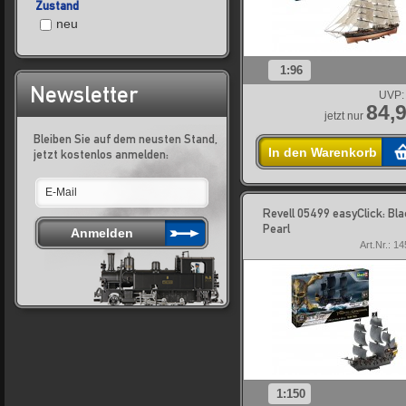
Zustand
neu
1:96
Newsletter
UVP:
84,9
jetzt nur
Bleiben Sie auf dem neusten Stand,
In den Warenkorb
jetzt kostenlos anmelden:
Revell 05499 easyClick: Bl
Pearl
Art.Nr.: 1
1:150