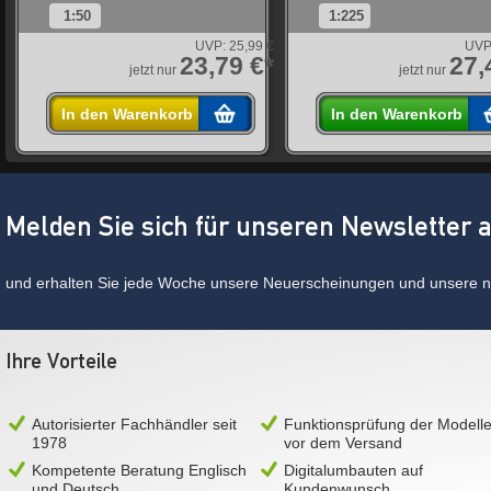
1:50
1:225
UVP:
25,99 €
UVP
*
23,79 €*
27,
jetzt nur
jetzt nur
In den Warenkorb
In den Warenkorb
Melden Sie sich für unseren Newsletter 
und erhalten Sie jede Woche unsere Neuerscheinungen und unsere ne
Ihre Vorteile
Autorisierter Fachhändler seit
Funktionsprüfung der Modell
1978
vor dem Versand
Kompetente Beratung Englisch
Digitalumbauten auf
und Deutsch
Kundenwunsch