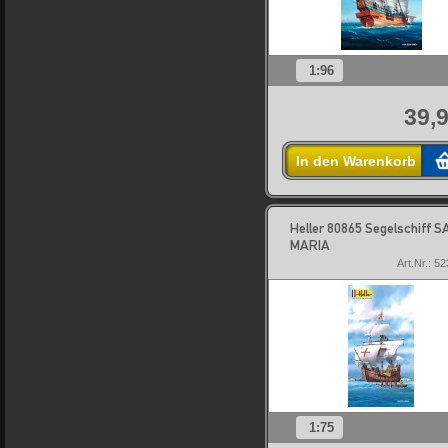
1:96
39,9
In den Warenkorb
Heller 80865 Segelschiff 
MARIA
Art.Nr.: 5
1:75