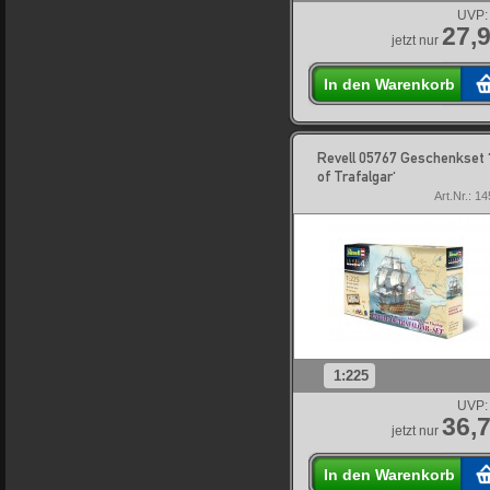
UVP:
27,9
jetzt nur
In den Warenkorb
Revell 05767 Geschenkset '
of Trafalgar'
Art.Nr.: 1
1:225
UVP:
36,7
jetzt nur
In den Warenkorb