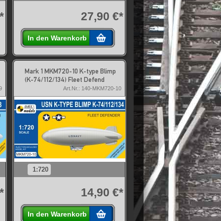
*
27,90 €*
In den Warenkorb
Mark 1 MKM720-10 K-type Blimp
(K-74/112/134) Fleet Defend
9
Art.Nr.: 140-MKM720-10
1:720
*
14,90 €*
In den Warenkorb