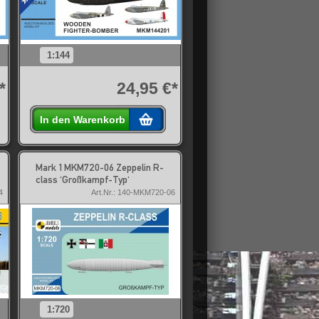
1:144
*
24,95 €*
In den Warenkorb
Mark 1 MKM720-06 Zeppelin R-
class 'Großkampf-Typ'
4
Art.Nr.: 140-MKM720-06
1:720