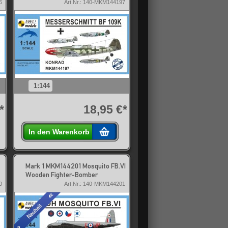
6
Art.Nr.: 140-MKM144197
1:144
*
18,95 €*
In den Warenkorb
Mark 1 MKM144201 Mosquito FB.VI
Wooden Fighter-Bomber
0
Art.Nr.: 140-MKM144201