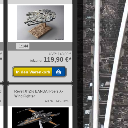
1:144
 €
UVP:
143,00 €
*
119,90 €*
jetzt nur
In den Warenkorb
d
Revell 01216 BANDAI Poe's X-
Wing Fighter
4
Art.Nr.: 145-01216