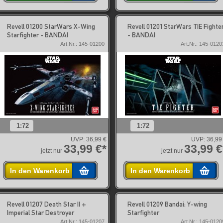
Revell 01200 StarWars X-Wing
Revell 01201 StarWars TIE Fighte
Starfighter - BANDAI
- BANDAI
Art.Nr.: 145-01200
Art.Nr.: 145-0120
1:72
1:72
UVP:
36,99 €
UVP:
36,99
33,99 €*
33,99 €
jetzt nur
jetzt nur
In den Warenkorb
In den Warenkorb
Revell 01207 Death Star II +
Revell 01209 Bandai: Y-wing
Imperial Star Destroyer
Starfighter
Art.Nr.: 145-01207
Art.Nr.: 145-0120