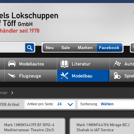
Neu
Sale
Marken
Facebook
Modellautos
Literatur
Auto
s
Flugzeuge
Modellbau
Spie
zeuge
1108 Artikel
Artikel pro Seite:
24
Sortierung
Wählen
Mark 1 MKM144195 Bf 109G-6
Mark 1 MKM144196 Mirage IIICJ
Mediterranean Theatre (2in1)
Shahak in IAF Service