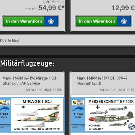
UVP:
59,99 €
54,99 €*
12,99 €
jetzt nur
In den Warenkorb
In den Warenkorb
1108 Artikel
Militärflugzeuge:
Mark 1 MKM144196 Mirage IIICJ
Mark 1 MKM144197 Bf 109K-4
Shahak in IAF Service
'Konrad' (2in1)
Art.Nr.: 140-MKM144196
Art.Nr.: 140-MKM14419