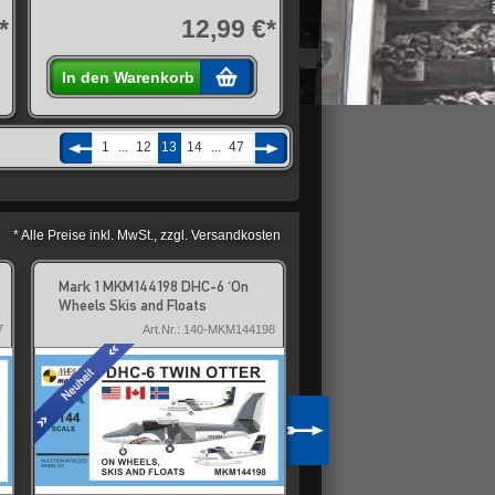
*
12,99 €*
In den Warenkorb
1
...
12
13
14
...
47
* Alle Preise inkl. MwSt., zzgl. Versandkosten
Mark 1 MKM144198 DHC-6 'On
Mark 1 MKM144200 Avia 
Wheels Skis and Floats
Bubble Canopy & Wing Gu
7
Art.Nr.: 140-MKM144198
Art.Nr.: 140-