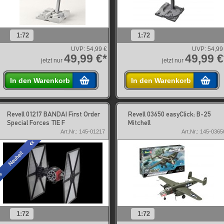
1:72
1:72
UVP:
54,99 €
UVP:
54,99
49,99 €*
49,99 €
jetzt nur
jetzt nur
In den Warenkorb
In den Warenkorb
Revell 01217 BANDAI First Order
Revell 03650 easyClick: B-25
Special Forces TIE F
Mitchell
Art.Nr.: 145-01217
Art.Nr.: 145-0365
1:72
1:72