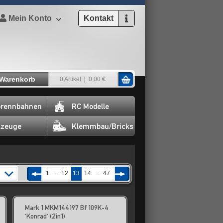
Mein Konto
Kontakt
Warenkorb
0 Artikel
0,00 €
rennbahnen
RC Modelle
lzeuge
Klemmbau/Bricks
1
...
12
13
14
...
47
Mark 1 MKM144197 Bf 109K-4
'Konrad' (2in1)