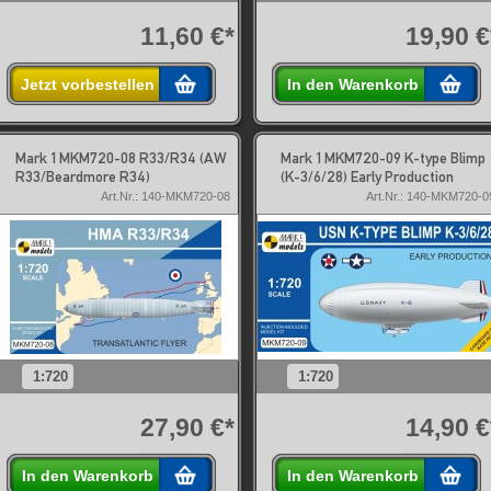
11,60 €*
19,90 €
Jetzt vorbestellen
In den Warenkorb
Mark 1 MKM720-08 R33/R34 (AW
Mark 1 MKM720-09 K-type Blimp
R33/Beardmore R34)
(K-3/6/28) Early Production
Art.Nr.: 140-MKM720-08
Art.Nr.: 140-MKM720-0
1:720
1:720
27,90 €*
14,90 €
In den Warenkorb
In den Warenkorb