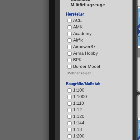
Militärflugzeuge
Hersteller
ACE
AMK
Academy
Airfix
Airpower87
Arma Hobby
BPK
Border Model
Mehr anzeigen...
Baugröße/Maßstab
1:100
1:1000
1:110
1:12
1:120
1:144
1:18
1:200