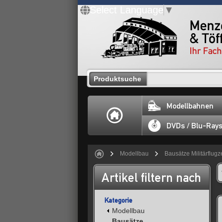
Select Language
▼
Produktsuche
Modellbahnen
DVDs / Blu-Ray
Modellbau
Bausätze Militärflug
Artikel filtern nach
Kategorie
Modellbau
Bausätze