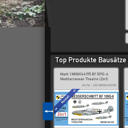
Top Produkte Bausätze 
 03651 easyClick: F-4
Mark 1 MKM144195 Bf 109G-6
tom
Mediterranean Theatre (2in1)
Art.Nr.: 145-03651
Art.Nr.: 140-MKM144195