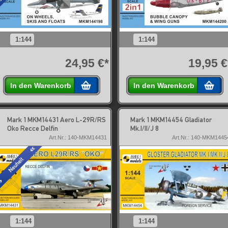
1:144
1:144
24,95 €*
19,95 €
In den Warenkorb
In den Warenkorb
Mark 1 MKM14431 Aero L-29R/RS
Mark 1 MKM14454 Gladiator
Oko Recce Delfin
Mk.I/II/J 8
Art.Nr.: 140-MKM14431
Art.Nr.: 140-MKM1445
1:144
1:144