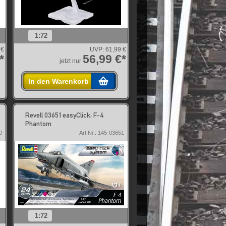
1:72
 €
UVP:
61,99 €
*
56,99 €*
jetzt nur
In den Warenkorb
Revell 03651 easyClick: F-4
Phantom
0
Art.Nr.: 145-03651
1:72