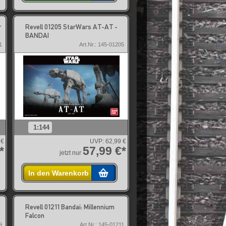
r
Revell 01205 StarWars AT-AT -
BANDAI
1
Art.Nr.: 145-01205
1:144
 €
UVP:
62,99 €
*
57,99 €*
jetzt nur
In den Warenkorb
Revell 01211 Bandai: Millennium
Falcon
9
Art.Nr.: 145-01211