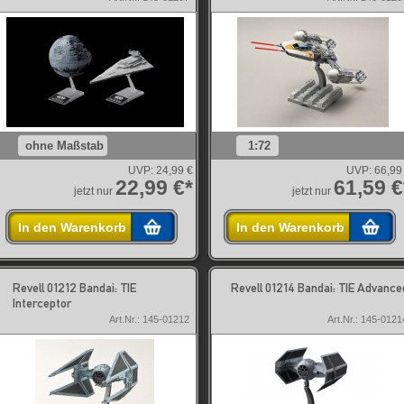
ohne Maßstab
1:72
UVP:
24,99 €
UVP:
66,99
22,99 €*
61,59 €
jetzt nur
jetzt nur
In den Warenkorb
In den Warenkorb
Revell 01212 Bandai: TIE
Revell 01214 Bandai: TIE Advance
Interceptor
Art.Nr.: 145-01212
Art.Nr.: 145-0121