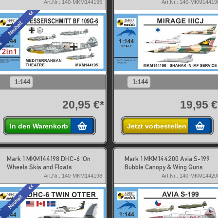
Art.Nr.: 140-MKM144195
Art.Nr.: 140-MKM14419
1:144
1:144
20,95 €*
19,95 €
In den Warenkorb
Jetzt vorbestellen
Mark 1 MKM144198 DHC-6 'On
Mark 1 MKM144200 Avia S-199
Wheels Skis and Floats
Bubble Canopy & Wing Guns
Art.Nr.: 140-MKM144198
Art.Nr.: 140-MKM14420