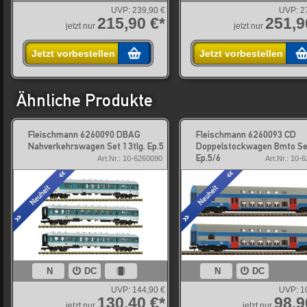
UVP:
239,90 €
UVP:
2
215,90 €*
251,9
jetzt nur
jetzt nur
Jetzt vorbestellen
Jetzt vorbestellen
Ähnliche Produkte
Fleischmann 6260090 DBAG
Fleischmann 6260093 CD
Nahverkehrswagen Set 1 3tlg. Ep.5
Doppelstockwagen Bmto Set
Ep.5/6
Art.Nr.: 10-6260090
Art.Nr.: 10-
N
DC
N
DC
UVP:
144,90 €
UVP:
1
130,40 €*
98,9
jetzt nur
jetzt nur