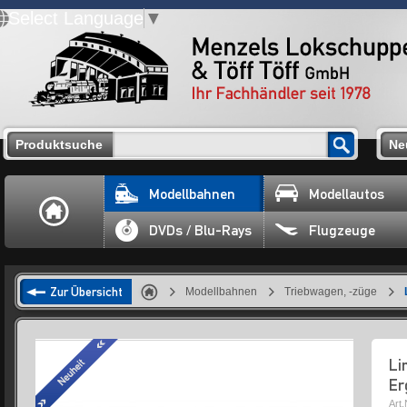
Select Language
▼
Produktsuche
Ne
Modellbahnen
Modellautos
DVDs / Blu-Rays
Flugzeuge
Zur Übersicht
Modellbahnen
Triebwagen, -züge
Li
Er
Art.