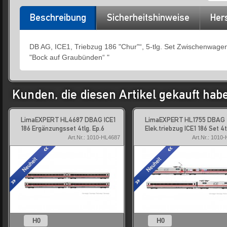
Beschreibung
Sicherheitshinweise
Hers
DB AG, ICE1, Triebzug 186 "Chur"“, 5-tlg. Set Zwischenwage
"Bock auf Graubünden“ "
Kunden, die diesen Artikel gekauft hab
LimaEXPERT HL4687 DBAG ICE1
LimaEXPERT HL1755 DBAG
186 Ergänzungsset 4tlg. Ep.6
Elek.triebzug ICE1 186 Set 4
Art.Nr.: 1010-HL4687
Art.Nr.: 1010
H0
H0