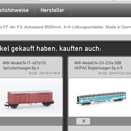
eitshinweise
Hersteller
po FF der FS. Achsstand 8500mm, 4+4 Lüftungsschieber. Made in Ger
kel gekauft haben, kauften auch:
MW-Modell N-IT-407d FS
MW-Modell N-CH-213a SBB
Spitzdachwagen Ep.4
HUPAC Begleitwagen Ep.4/5
Art.Nr.: 334-N-IT-407d
Art.Nr.: 334-N-CH-213
N