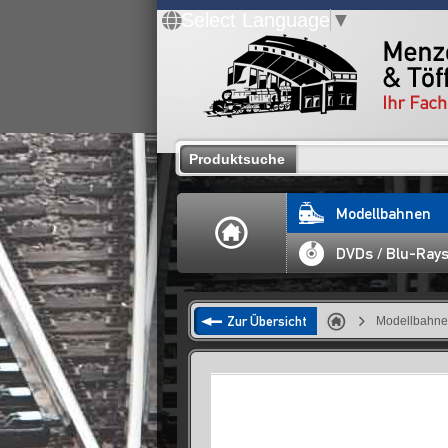
Select Language
▼
Produktsuche
Modellbahnen
DVDs / Blu-Ray
Zur Übersicht
Modellbahn