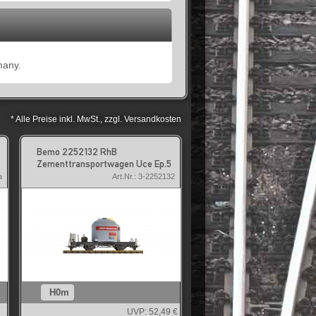
many.
* Alle Preise inkl. MwSt., zzgl. Versandkosten
Bemo 2252132 RhB
Zementtransportwagen Uce Ep.5
a
Art.Nr.: 3-2252132
H0m
UVP:
52,49 €