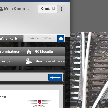
Mein Konto
Kontakt
Warenkorb
0 Artikel
0,00 €
rennbahnen
RC Modelle
lzeuge
Klemmbau/Bricks
gen