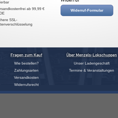
eferbar
rsandkostenfrei ab 99,99 €
Widerruf-Formular
 DE
chere SSL-
tenverschlüsselung
Fragen zum Kauf
Über Menzels-Lokschuppen
Wie bestellen?
Unser Ladengeschäft
Zahlungsarten
Termine & Veranstaltungen
Versandkosten
Widerrufsrecht