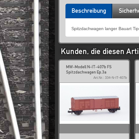
Beschreibung
Sicherh
Spitzdachwagen langer Bauart Ti
Kunden, die diesen Arti
MW-Modell N-IT-407b FS
Spitzdachwagen Ep.3a
Art.Nr.: 334-N-IT-407b