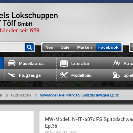
Neu
Sale
Marken
Facebook
Modellautos
Literatur
Auto
s
Flugzeuge
Modellbau
Spie
en
Güterwagen
MW-Modell N-IT-407c FS Spitzdachwagen Ep.3b
MW-Modell N-IT-407c FS Spitzdachwa
Ep.3b
Art.Nr.:
334-N-IT-407c