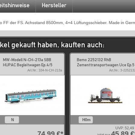
eitshinweise
Hersteller
po FF der FS. Achsstand 8500mm, 4+4 Lüftungsschieber. Made in Ger
kel gekauft haben, kauften auch:
MW-Modell N-CH-213a SBB
Bemo 2252132 RhB
HUPAC Begleitwagen Ep.4/5
Zementtransportwagen Uce Ep.5
Art.Nr.: 334-N-CH-213a
Art.Nr.: 3-225213
N
H0m
UVP:
52,49
74,99 €*
45,89 €