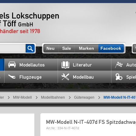
Neu
Sale
Marken
Facebook
Modellautos
Literatur
Auto
s
Flugzeuge
Modellbau
Spie
ler
MW-Modell
Modellbahnen
Güterwagen
MW-Modell N-IT-40
MW-Modell N-IT-407d FS Spitzdachwa
Art.Nr.:
334-N-IT-407d