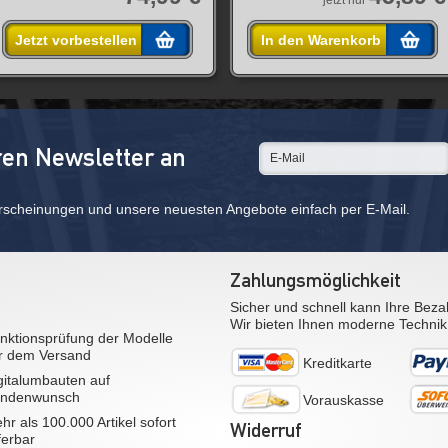
jetzt nur
Jetzt vorbestellen
In den Warenkorb
ren Newsletter an
rscheinungen und unsere neuesten Angebote einfach per E-Mail.
Zahlungsmöglichkeit
Sicher und schnell kann Ihre Beza
Wir bieten Ihnen moderne Technik
nktionsprüfung der Modelle
r dem Versand
Kreditkarte
gitalumbauten auf
ndenwunsch
Vorauskasse
hr als 100.000 Artikel sofort
Widerruf
eferbar