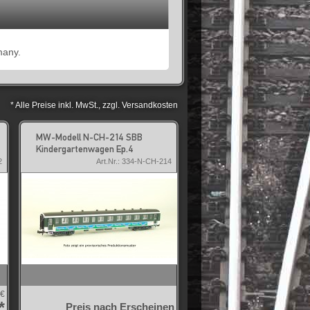
many.
* Alle Preise inkl. MwSt., zzgl. Versandkosten
MW-Modell N-CH-214 SBB
Kindergartenwagen Ep.4
2
Art.Nr.: 334-N-CH-214
 €
*
Preis nach Erscheinen