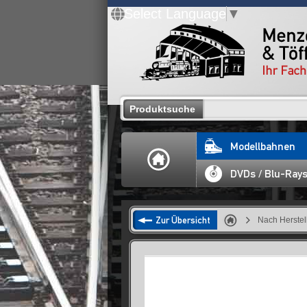
Select Language
▼
Produktsuche
Modellbahnen
DVDs / Blu-Ray
Zur Übersicht
Nach Herstel