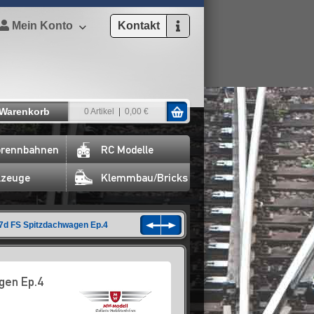
Mein Konto
Kontakt
Warenkorb
0 Artikel
0,00 €
rennbahnen
RC Modelle
lzeuge
Klemmbau/Bricks
7d FS Spitzdachwagen Ep.4
gen Ep.4