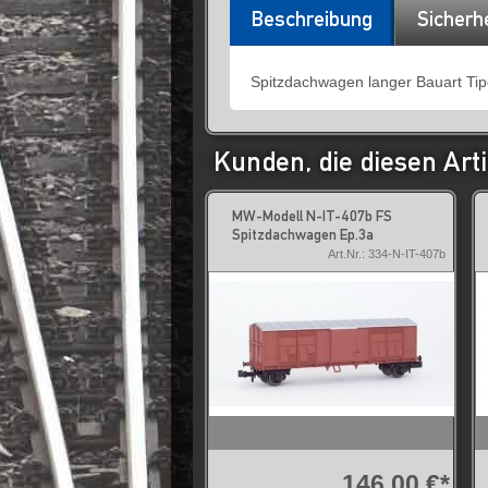
Beschreibung
Sicherh
Spitzdachwagen langer Bauart Ti
Kunden, die diesen Arti
MW-Modell N-IT-407b FS
Spitzdachwagen Ep.3a
Art.Nr.: 334-N-IT-407b
146,00 €*