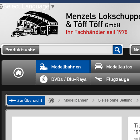
Select Language
▼
Produktsuche
Ne
Modellbahnen
Modellautos
DVDs / Blu-Rays
Flugzeuge
Zur Übersicht
Modellbahnen
Gleise ohne Bettung
Ti
15
Art.