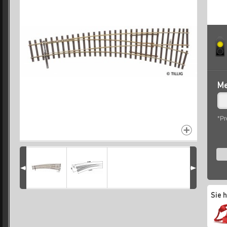
Me
*Pr
Sie 