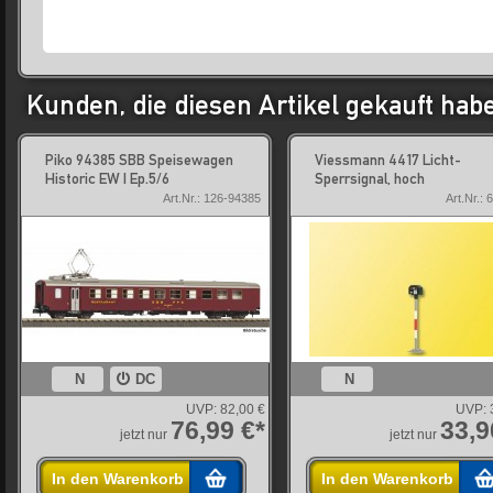
Kunden, die diesen Artikel gekauft hab
Piko 94385 SBB Speisewagen
Viessmann 4417 Licht-
Historic EW I Ep.5/6
Sperrsignal, hoch
Art.Nr.: 126-94385
Art.Nr.:
N
DC
N
UVP:
82,00 €
UVP:
76,99 €*
33,9
jetzt nur
jetzt nur
In den Warenkorb
In den Warenkorb