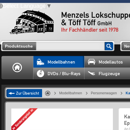
Select Language
▼
Produktsuche
Ne
Modellbahnen
Modellautos
DVDs / Blu-Rays
Flugzeuge
Zur Übersicht
Modellbahnen
Personenwagen
Ka
Ka
Ep
Art.