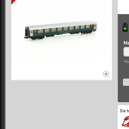
Me
*Pr
Sie 