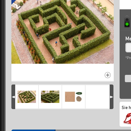
Me
*Pr
Sie 