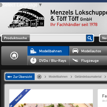
Select Language
▼
Produktsuche
Ne
Modellbahnen
Modellautos
DVDs / Blu-Rays
Flugzeuge
Zur Übersicht
Modellbahnen
Geländebaumaterial
Fa
Art.