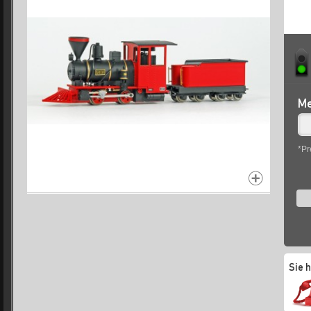
Me
*Pr
Sie 