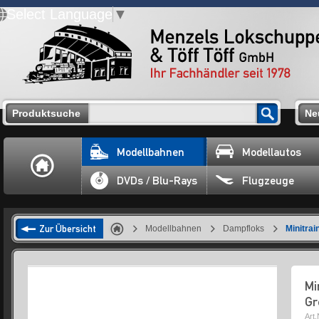
Select Language
▼
Produktsuche
Ne
Modellbahnen
Modellautos
DVDs / Blu-Rays
Flugzeuge
Zur Übersicht
Modellbahnen
Dampfloks
Minitra
Mi
Gr
Art.