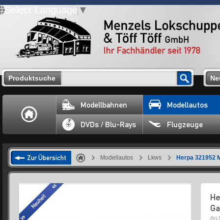
Select Language
▼
Produktsuche
Ne
Modellbahnen
Modellautos
DVDs / Blu-Rays
Flugzeuge
Zur Übersicht
Modellautos
Lkws
Herpa 321952 M
He
Ga
Art.