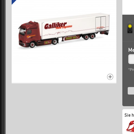
Me
*Pr
Sie 