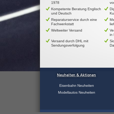
1978
vo
Kompetente Beratung Englisch
Di
und Deutsch
Ku
Reparaturservice durch eine
Me
Fachwerkstatt
li
Weltweiter Versand
Ve
in
Versand durch DHL mit
Si
Sendungsverfolgung
Da
Neuheiten & Aktionen
Eisenbahn Neuheiten
Modellautos Neuheiten