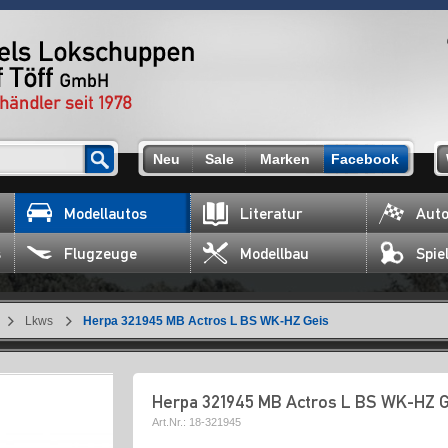
Neu
Sale
Marken
Facebook
Modellautos
Literatur
Auto
s
Flugzeuge
Modellbau
Spie
Lkws
Herpa 321945 MB Actros L BS WK-HZ Geis
Herpa 321945 MB Actros L BS WK-HZ G
Art.Nr.:
18-321945