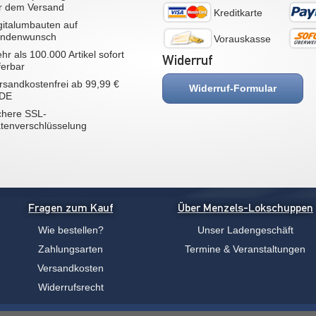
r dem Versand
Kreditkarte
gitalumbauten auf
ndenwunsch
Vorauskasse
hr als 100.000 Artikel sofort
Widerruf
eferbar
rsandkostenfrei ab 99,99 €
Widerruf-Formular
 DE
chere SSL-
tenverschlüsselung
Fragen zum Kauf
Über Menzels-Lokschuppen
Wie bestellen?
Unser Ladengeschäft
Zahlungsarten
Termine & Veranstaltungen
Versandkosten
Widerrufsrecht