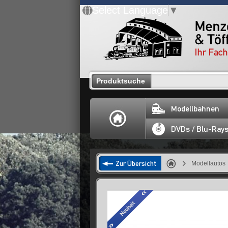
Select Language
▼
Produktsuche
Modellbahnen
DVDs / Blu-Ray
Zur Übersicht
Modellautos