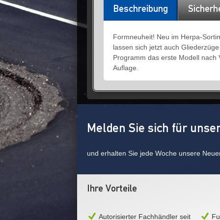
Beschreibung
Sicherh
Formneuheit! Neu im Herpa-Sortim
lassen sich jetzt auch Gliederzüg
Programm das erste Modell nach V
Auflage.
Melden Sie sich für unse
und erhalten Sie jede Woche unsere Neue
Ihre Vorteile
Autorisierter Fachhändler seit
Fu