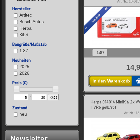
Art.Nr.: 18-01
Hersteller
Artitec
Busch Autos
Herpa
Kibri
Baugröße/Maßstab
1:87
1:87
Neuheiten
14,9
2025
2026
In den Warenkorb
Preis (€)
-
GO
Herpa 014014 MiniKit: 2x V
II VR6 gelb/rot
Zustand
Art.Nr.: 1
neu
Newsletter