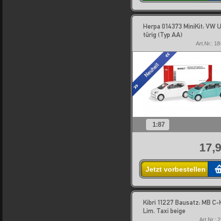
Herpa 014373 MiniKit: VW U
türig (Typ AA)
Art.Nr.: 1
1:87
17,9
Jetzt vorbestellen
Kibri 11227 Bausatz: MB C-
Lim. Taxi beige
Art.Nr.: 