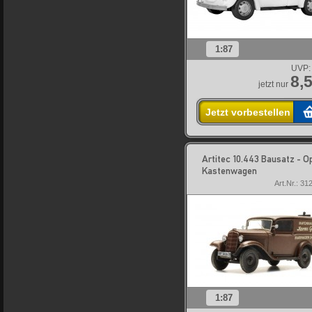
1:87
UVP:
8,
jetzt nur
Jetzt vorbestellen
Artitec 10.443 Bausatz - O
Kastenwagen
Art.Nr.: 31
1:87