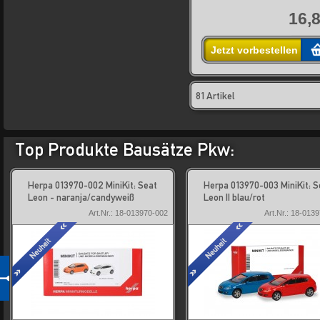
16,8
Jetzt vorbestellen
81 Artikel
Top Produkte Bausätze Pkw:
Herpa 013970-002 MiniKit: Seat
Herpa 013970-003 MiniKit: S
Leon - naranja/candyweiß
Leon II blau/rot
Art.Nr.: 18-013970-002
Art.Nr.: 18-013