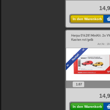
14,9
In den Warenkorb
Herpa 014281 MiniKit: 2x VW
Kasten rot/gelb
Art.Nr.: 1
1:87
14,9
In den Warenkorb