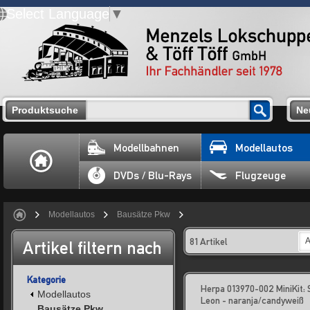
Select Language
▼
Produktsuche
Ne
Modellbahnen
Modellautos
DVDs / Blu-Rays
Flugzeuge
Modellautos
Bausätze Pkw
81 Artikel
A
Artikel filtern nach
Kategorie
Herpa 013970-002 MiniKit: 
Modellautos
Leon - naranja/candyweiß
Bausätze Pkw