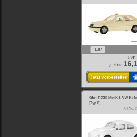
1:87
UVP:
16,1
jetzt nur
Jetzt vorbestellen
Kibri 11230 MiniKit: VW Käf
(Typ11)
Art.Nr.: 