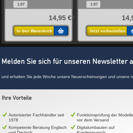
1:87
1:87
*
14,95 €*
14,
In den Warenkorb
Jetzt vorbestellen
Melden Sie sich für unseren Newsletter 
und erhalten Sie jede Woche unsere Neuerscheinungen und unsere ne
Ihre Vorteile
Autorisierter Fachhändler seit
Funktionsprüfung der Modell
1978
vor dem Versand
Kompetente Beratung Englisch
Digitalumbauten auf
und Deutsch
Kundenwunsch