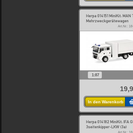
Herpa 014151 MiniKit: MAN
Mehrzweckgerätewagen
Art.Nr.: 1
1:87
19,9
In den Warenkorb
Herpa 014182 MiniKit: IFA 
3seitenkipper-LKW (3a)
Art.Nr.: 1