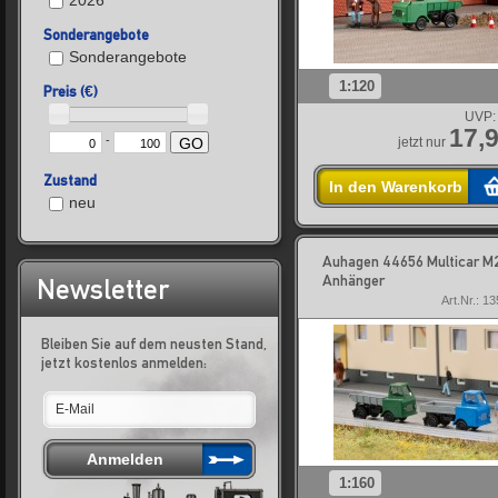
2026
Sonderangebote
Sonderangebote
1:120
Preis (€)
UVP:
17,9
-
jetzt nur
GO
Zustand
In den Warenkorb
neu
Auhagen 44656 Multicar M
Anhänger
Newsletter
Art.Nr.: 1
Bleiben Sie auf dem neusten Stand,
jetzt kostenlos anmelden:
1:160