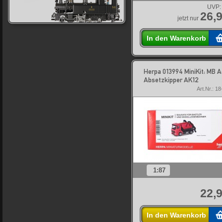
UVP:
26,9
jetzt nur
In den Warenkorb
Herpa 013994 MiniKit: MB A
Absetzkipper AK12
Art.Nr.: 1
1:87
22,9
In den Warenkorb