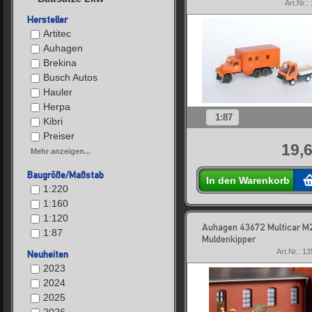
Art.Nr.:
Hersteller
Artitec
Auhagen
Brekina
Busch Autos
Hauler
Herpa
1:87
Kibri
Preiser
19,6
Mehr anzeigen...
Baugröße/Maßstab
In den Warenkorb
1:220
1:160
1:120
Auhagen 43672 Multicar M
1:87
Muldenkipper
Art.Nr.: 1
Neuheiten
2023
2024
2025