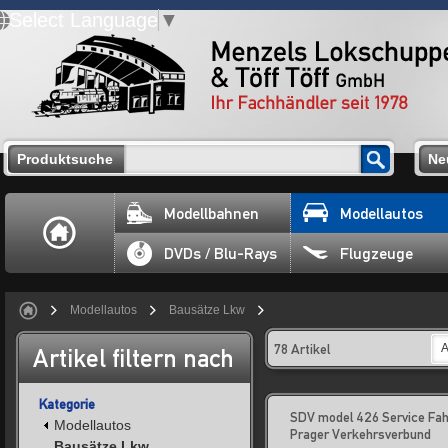
Select Language
▼
Produktsuche
Ne
Modellbahnen
Modellautos
DVDs / Blu-Rays
Flugzeuge
Modellautos
Bausätze Lkw
78 Artikel
A
Artikel filtern nach
Kategorie
SDV model 426 Service Fa
Modellautos
Prager Verkehrsverbund
Bausätze Lkw