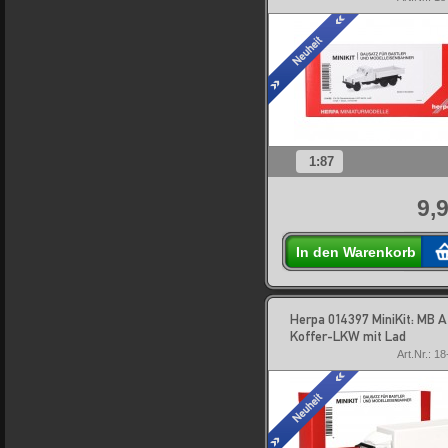
1:87
9,
In den Warenkorb
Herpa 014397 MiniKit: MB A
Koffer-LKW mit Lad
Art.Nr.: 1