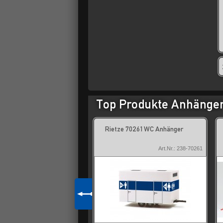
Top Produkte Anhänger,
ec 387.594 Segelboot Laser
Rietze 70261 WC Anhänger
nhänger
Art.Nr.: 312-387.594
Art.Nr.: 238-70261