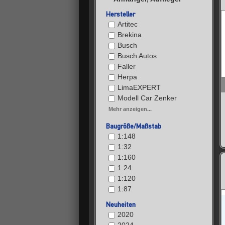
Hersteller
Artitec
Brekina
Busch
Busch Autos
Faller
Herpa
LimaEXPERT
Modell Car Zenker
Mehr anzeigen...
Baugröße/Maßstab
1:148
1:32
1:160
1:24
1:120
1:87
Neuheiten
2020