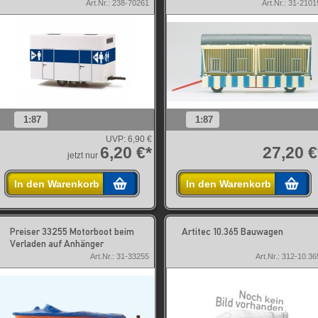
Art.Nr.: 238-70261
Art.Nr.: 31-2101
1:87
1:87
UVP:
6,90 €
6,20 €*
27,20 €
jetzt nur
In den Warenkorb
In den Warenkorb
Preiser 33255 Motorboot beim
Artitec 10.365 Bauwagen
Verladen auf Anhänger
Art.Nr.: 31-33255
Art.Nr.: 312-10.36