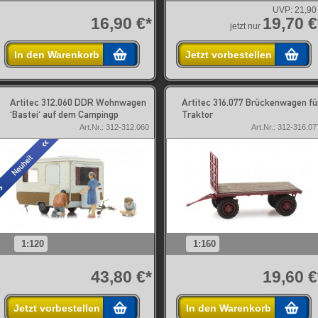
UVP:
21,90
16,90 €*
19,70 €
jetzt nur
In den Warenkorb
Jetzt vorbestellen
Artitec 312.060 DDR Wohnwagen
Artitec 316.077 Brückenwagen fü
'Bastei' auf dem Campingp
Traktor
Art.Nr.: 312-312.060
Art.Nr.: 312-316.07
1:120
1:160
43,80 €*
19,60 €
Jetzt vorbestellen
In den Warenkorb