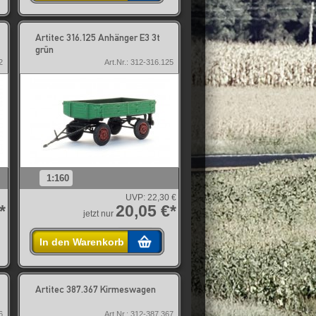
Artitec 316.125 Anhänger E3 3t
grün
2
Art.Nr.: 312-316.125
1:160
UVP:
22,30 €
*
20,05 €*
jetzt nur
In den Warenkorb
Artitec 387.367 Kirmeswagen
6
Art.Nr.: 312-387.367