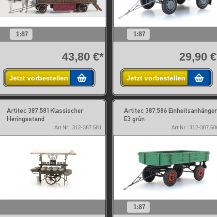
1:87
1:87
43,80 €*
29,90 €
Jetzt vorbestellen
Jetzt vorbestellen
Artitec 387.581 Klassischer
Artitec 387.586 Einheitsanhänger
Heringsstand
E3 grün
Art.Nr.: 312-387.581
Art.Nr.: 312-387.58
1:87