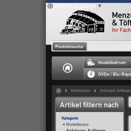
Select Language
▼
Produktsuche
Modellbahnen
DVDs / Blu-Ray
Modellautos
Anhänger, Auflieger
Artikel filtern nach
Kategorie
Modellautos
Anhänger, Auflieger