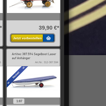
*
39,90 €*
Jetzt vorbestellen
Artitec 387.594 Segelboot Laser
auf Anhänger
6
Art.Nr.: 312-387.594
1:87