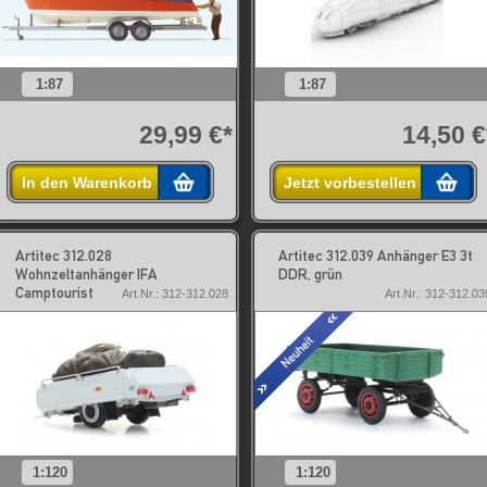
1:87
1:87
29,99 €*
14,50 €
In den Warenkorb
Jetzt vorbestellen
Artitec 312.028
Artitec 312.039 Anhänger E3 3t
Wohnzeltanhänger IFA
DDR, grün
Camptourist
Art.Nr.: 312-312.028
Art.Nr.: 312-312.03
1:120
1:120