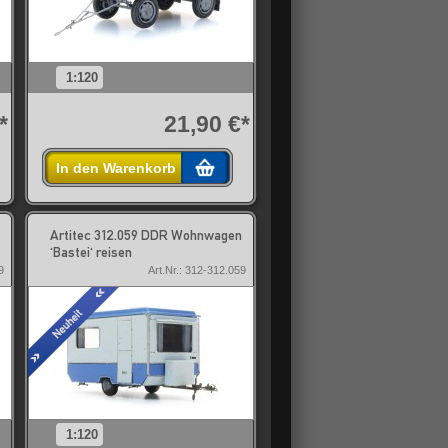
1:120
*
21,90 €*
In den Warenkorb
Artitec 312.059 DDR Wohnwagen
'Bastei' reisen
9
Art.Nr.: 312-312.059
1:120