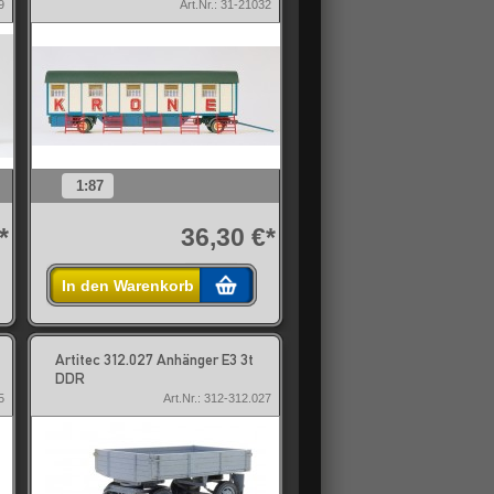
9
Art.Nr.: 31-21032
1:87
*
36,30 €*
In den Warenkorb
Artitec 312.027 Anhänger E3 3t
DDR
5
Art.Nr.: 312-312.027