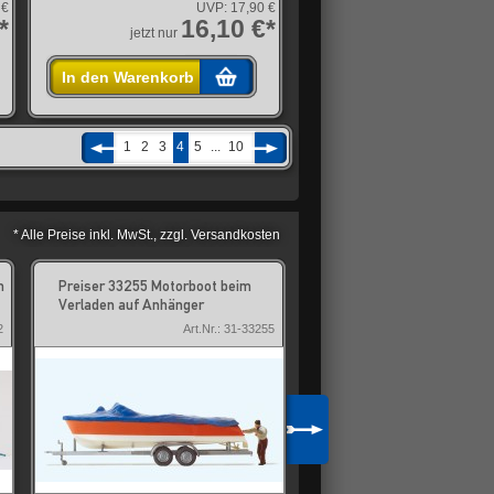
 €
UVP:
17,90 €
*
16,10 €*
jetzt nur
In den Warenkorb
1
2
3
4
5
...
10
* Alle Preise inkl. MwSt., zzgl. Versandkosten
n
Preiser 33255 Motorboot beim
Artitec 10.365 Bauwagen
Verladen auf Anhänger
2
Art.Nr.: 31-33255
Art.Nr.: 