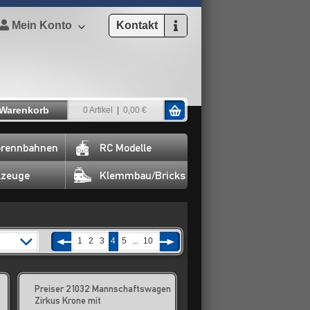
Mein Konto
Kontakt
Warenkorb
0 Artikel
0,00 €
rennbahnen
RC Modelle
lzeuge
Klemmbau/Bricks
1
2
3
4
5
...
10
Preiser 21032 Mannschaftswagen
Zirkus Krone mit