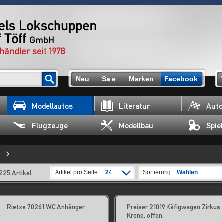
Neu
Sale
Marken
Facebook
Modellautos
Literatur
Auto
s
Flugzeuge
Modellbau
Spie
225 Artikel
Artikel pro Seite:
24
Sortierung
Wählen
Rietze 70261 WC Anhänger
Preiser 21019 Käfigwagen Zirkus
Krone, offen.