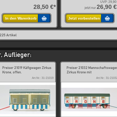
UVP:
29,90
28,50 €*
26,90 €
jetzt nur
In den Warenkorb
Jetzt vorbestellen
225 Artikel
 Auflieger:
Preiser 21019 Käfigwagen Zirkus
Preiser 21032 Mannschaftswage
Krone, offen.
Zirkus Krone mit
Art.Nr.: 31-21019
Art.Nr.: 31-2103