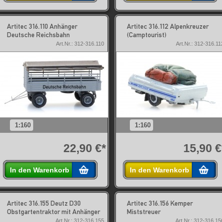
Artitec 316.110 Anhänger
Artitec 316.112 Alpenkreuzer
Deutsche Reichsbahn
(Camptourist)
Art.Nr.: 312-316.110
Art.Nr.: 312-316.11
1:160
1:160
22,90 €*
15,90 €
In den Warenkorb
In den Warenkorb
Artitec 316.155 Deutz D30
Artitec 316.156 Kemper
Obstgartentraktor mit Anhänger
Miststreuer
Art.Nr.: 312-316.155
Art.Nr.: 312-316.15