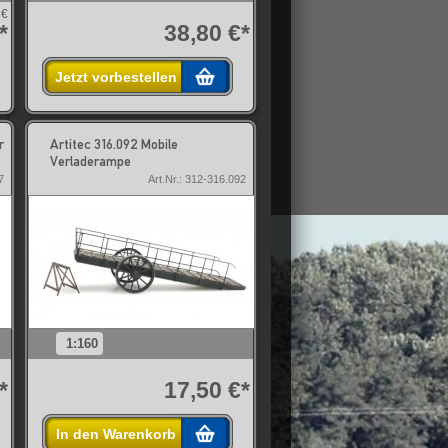
 €
*
38,80 €*
Jetzt vorbestellen
r
Artitec 316.092 Mobile
Verladerampe
7
Art.Nr.: 312-316.092
1:160
*
17,50 €*
In den Warenkorb