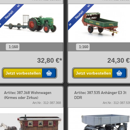
1:160
1:160
32,80 €*
24,30 €
Jetzt vorbestellen
Jetzt vorbestellen
Artitec 387.368 Wohnwagen
Artitec 387.535 Anhänger E3 3t
(Kirmes oder Zirkus)
DDR
Art.Nr.: 312-387.368
Art.Nr.: 312-387.53