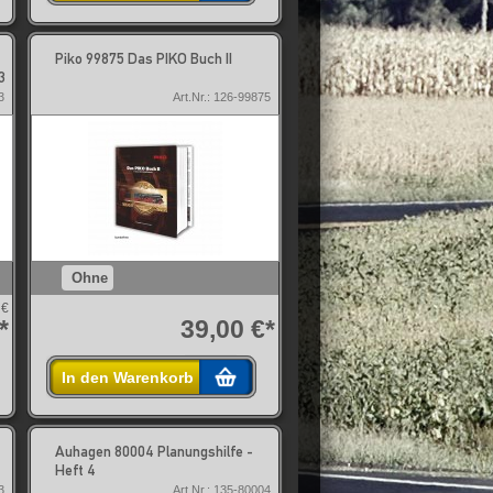
Piko 99875 Das PIKO Buch II
3
3
Art.Nr.: 126-99875
Ohne
 €
*
39,00 €*
In den Warenkorb
Auhagen 80004 Planungshilfe -
Heft 4
3
Art.Nr.: 135-80004