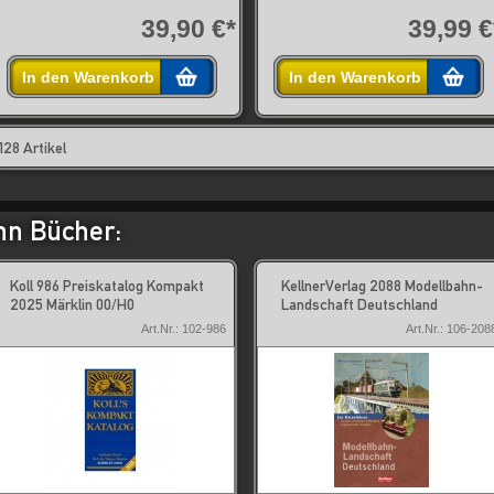
39,90 €*
39,99 €
In den Warenkorb
In den Warenkorb
128 Artikel
hn Bücher:
Koll 986 Preiskatalog Kompakt
KellnerVerlag 2088 Modellbahn-
2025 Märklin 00/H0
Landschaft Deutschland
Art.Nr.: 102-986
Art.Nr.: 106-208