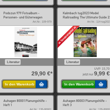
Podszun 979 Fotoalbum -
Kalmbach tug2023 Model
Personen- und Güterwagen
Railroading The Ultimate Guide 2
Art.Nr.: 109-979
Art.Nr.: 114-tug202
Literatur
Literatur
UVP:
15,70
29,90 €*
9,99 €
jetzt nur
In den Warenkorb
In den Warenkorb
Auhagen 80001 Planungshilfe -
Auhagen 80003 Planungshilfe -
Heft 1
Heft 3
Art.Nr.: 135-80001
Art.Nr.: 135-8000