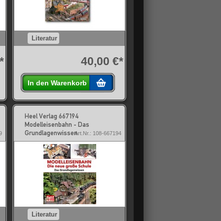
Literatur
*
40,00 €*
In den Warenkorb
Heel Verlag 667194
Modelleisenbahn - Das
Grundlagenwissen
9
Art.Nr.: 108-667194
Literatur