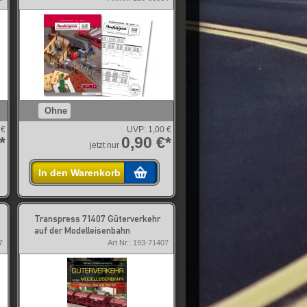
Ohne
 €
UVP:
1,00 €
*
0,90 €*
jetzt nur
In den Warenkorb
Transpress 71407 Güterverkehr
auf der Modelleisenbahn
7
Art.Nr.: 193-71407