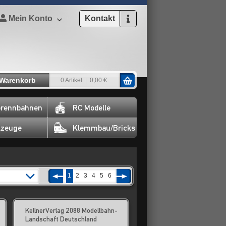
Mein Konto
Kontakt
Warenkorb
0 Artikel
0,00 €
rennbahnen
RC Modelle
lzeuge
Klemmbau/Bricks
1
2
3
4
5
6
KellnerVerlag 2088 Modellbahn-
Landschaft Deutschland