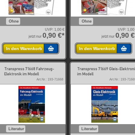
Ohne
Ohne
UVP:
1,00 €
UVP:
1,00
0,90 €*
0,90 €
jetzt nur
jetzt nur
In den Warenkorb
In den Warenkorb
Transpress 71668 Fahrzeug-
Transpress 71669 Gleis-Elektron
Elektronik im Modell
im Modell
Art.Nr.: 193-71668
Art.Nr.: 193-7166
Literatur
Literatur