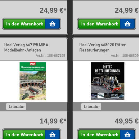
24,99 €*
24,99 €
In den Warenkorb
In den Warenkorb
Heel Verlag 667195 MIBA
Heel Verlag 668020 Ritter
Modellbahn-Anlagen
Restaurierungen
Art.Nr.: 108-667195
Art.Nr.: 108-66802
Literatur
Literatur
14,99 €*
49,95 €
In den Warenkorb
In den Warenkorb