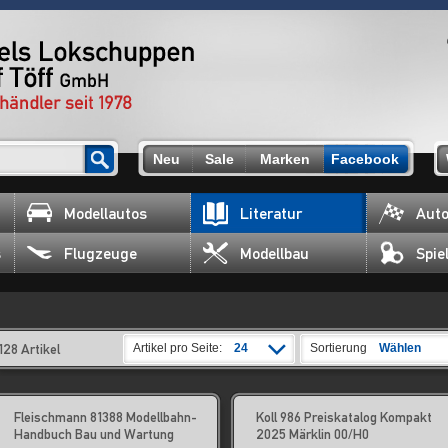
Neu
Sale
Marken
Facebook
Modellautos
Literatur
Auto
s
Flugzeuge
Modellbau
Spie
128 Artikel
Artikel pro Seite:
24
Sortierung
Wählen
Fleischmann 81388 Modellbahn-
Koll 986 Preiskatalog Kompakt
Handbuch Bau und Wartung
2025 Märklin 00/H0