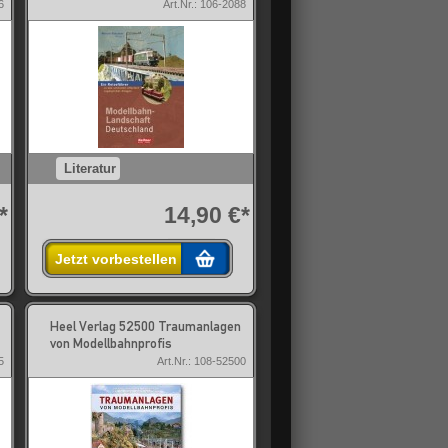
6
Art.Nr.: 106-2088
Literatur
*
14,90 €*
Jetzt vorbestellen
Heel Verlag 52500 Traumanlagen
von Modellbahnprofis
5
Art.Nr.: 108-52500