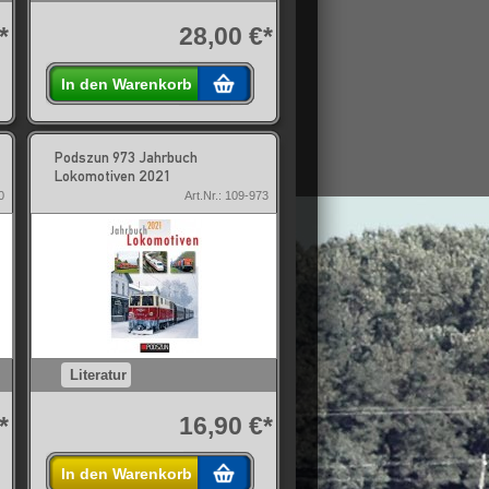
*
28,00 €*
In den Warenkorb
Podszun 973 Jahrbuch
Lokomotiven 2021
0
Art.Nr.: 109-973
Literatur
*
16,90 €*
In den Warenkorb