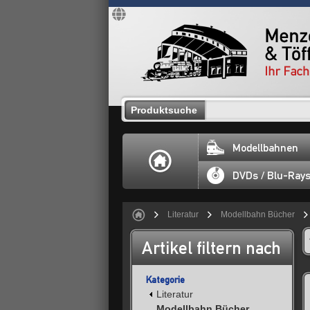
Produktsuche
Modellbahnen
DVDs / Blu-Ray
Literatur
Modellbahn Bücher
Artikel filtern nach
Kategorie
Literatur
Modellbahn Bücher