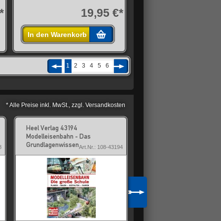
*
19,95 €*
In den Warenkorb
1
2
3
4
5
6
* Alle Preise inkl. MwSt., zzgl. Versandkosten
Heel Verlag 43194
Heel Verlag 43195 MIBA
Modelleisenbahn - Das
Modellbahn-Anlagen
Grundlagenwissen
8
Art.Nr.: 108-43194
Art.Nr.: