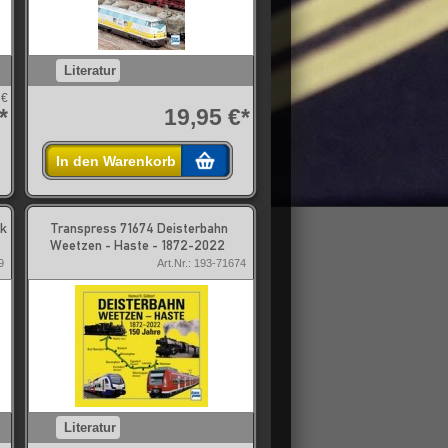
Literatur
 €
*
19,95 €*
In den Warenkorb
ik
Transpress 71674 Deisterbahn
Weetzen - Haste - 1872-2022
9
Art.Nr.: 193-71674
Literatur