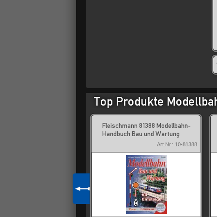
Top Produkte Modellba
press 71674 Deisterbahn
Fleischmann 81388 Modellbahn-
en - Haste - 1872-2022
Handbuch Bau und Wartung
Art.Nr.: 193-71674
Art.Nr.: 10-81388