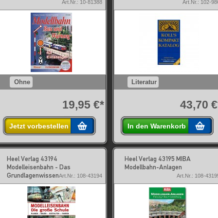
Art.Nr.: 10-81388
Art.Nr.: 102-98
Ohne
Literatur
19,95 €*
43,70 €
Jetzt vorbestellen
In den Warenkorb
Heel Verlag 43194
Heel Verlag 43195 MIBA
Modelleisenbahn - Das
Modellbahn-Anlagen
Grundlagenwissen
Art.Nr.: 108-43194
Art.Nr.: 108-4319