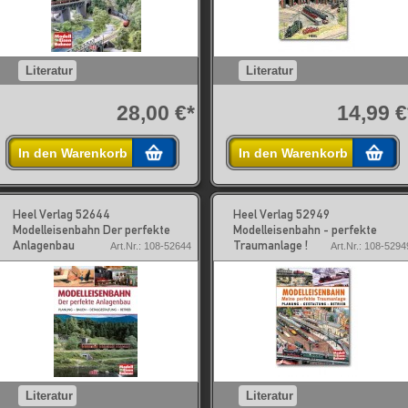
Literatur
Literatur
28,00 €*
14,99 €
In den Warenkorb
In den Warenkorb
Heel Verlag 52644
Heel Verlag 52949
Modelleisenbahn Der perfekte
Modelleisenbahn - perfekte
Anlagenbau
Traumanlage !
Art.Nr.: 108-52644
Art.Nr.: 108-5294
Literatur
Literatur