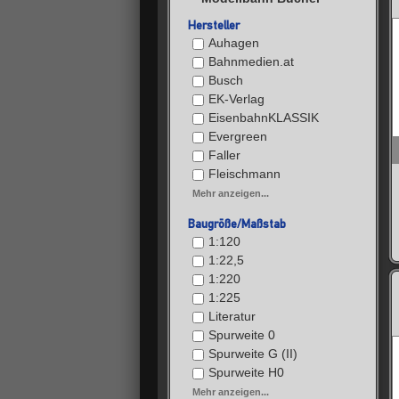
Hersteller
Auhagen
Bahnmedien.at
Busch
EK-Verlag
EisenbahnKLASSIK
Evergreen
Faller
Fleischmann
Mehr anzeigen...
Baugröße/Maßstab
1:120
1:22,5
1:220
1:225
Literatur
Spurweite 0
Spurweite G (II)
Spurweite H0
Mehr anzeigen...