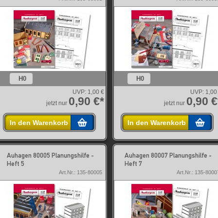
H0
H0
UVP:
1,00 €
UVP:
1,00
0,90 €*
0,90 €
jetzt nur
jetzt nur
In den Warenkorb
In den Warenkorb
Auhagen 80005 Planungshilfe -
Auhagen 80007 Planungshilfe -
Heft 5
Heft 7
Art.Nr.: 135-80005
Art.Nr.: 135-8000