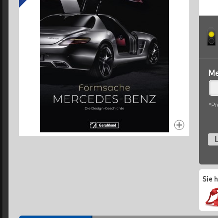
Me
*Pr
L
Sie 