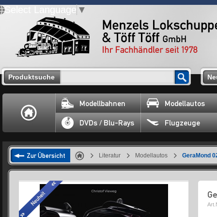
Select Language
▼
Produktsuche
Ne
Modellbahnen
Modellautos
DVDs / Blu-Rays
Flugzeuge
Zur Übersicht
Literatur
Modellautos
GeraMond 0
Ge
Art.