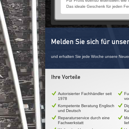
Für Profis ebenso lesenswert wie f
Das ideale Geschenk für jeden F
Melden Sie sich für unse
und erhalten Sie jede Woche unsere Neue
Ihre Vorteile
Autorisierter Fachhändler seit
Fu
1978
vo
Kompetente Beratung Englisch
Di
und Deutsch
Ku
Reparaturservice durch eine
Me
Fachwerkstatt
li