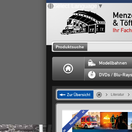
Select Language
▼
Produktsuche
Modellbahnen
DVDs / Blu-Ray
Zur Übersicht
Literatur