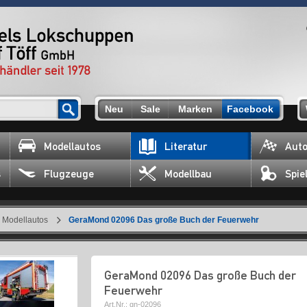
Neu
Sale
Marken
Facebook
Modellautos
Literatur
Auto
s
Flugzeuge
Modellbau
Spie
Modellautos
GeraMond 02096 Das große Buch der Feuerwehr
GeraMond 02096 Das große Buch der
Feuerwehr
Art.Nr.:
gn-02096