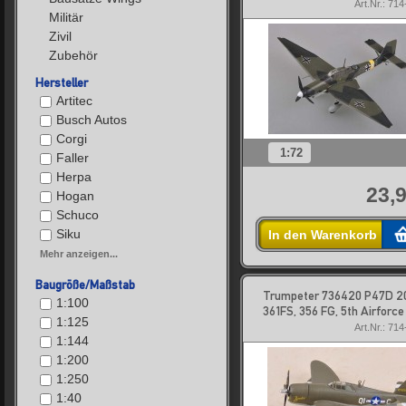
Art.Nr.: 71
Militär
Zivil
Zubehör
Hersteller
Artitec
Busch Autos
Corgi
1:72
Faller
Herpa
23,9
Hogan
Schuco
Siku
In den Warenkorb
Mehr anzeigen...
Baugröße/Maßstab
Trumpeter 736420 P47D 2
1:100
361FS, 356 FG, 5th Airforce
1:125
Art.Nr.: 71
1:144
1:200
1:250
1:40