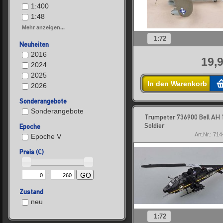
1:400
1:48
Mehr anzeigen...
1:72
Neuheiten
2016
19,9
2024
2025
In den Warenkorb
2026
Sonderangebote
Sonderangebote
Trumpeter 736900 Bell AH 
Soldier
Epoche
Art.Nr.: 71
Epoche V
Preis (€)
-
GO
Zustand
neu
1:72