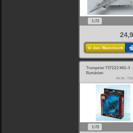
1:72
24,9
In den Warenkorb
Trumpeter 737222 MiG-3
Rumänien
Art.Nr.: 71
1:72