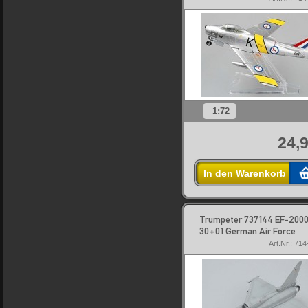
1:72
24,9
In den Warenkorb
Trumpeter 737144 EF-200
30+01 German Air Force
Art.Nr.: 71