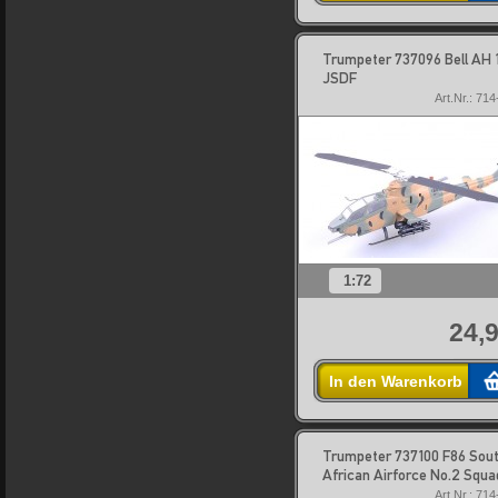
Trumpeter 737096 Bell AH 
JSDF
Art.Nr.: 71
1:72
24,9
In den Warenkorb
Trumpeter 737100 F86 Sou
African Airforce No.2 Squa
Art.Nr.: 71