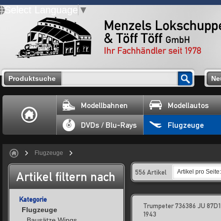
Select Language
▼
Produktsuche
Ne
Modellbahnen
Modellautos
DVDs / Blu-Rays
Flugzeuge
Flugzeuge
556 Artikel
Artikel pro Seite:
Artikel filtern nach
Kategorie
Trumpeter 736386 JU 87D1 
Flugzeuge
1943
Bausätze Wings