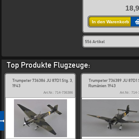
18,9
In den Warenkorb
556 Artikel
Top Produkte Flugzeuge:
Trumpeter 736386 JU 87D1 Stg. 3,
Trumpeter 736389 JU 87D1 S
1943
Rumänien 1943
Art.Nr.: 714-736386
Art.Nr.: 714