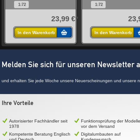
1:72
1:72
*
23,99 €*
23,
In den Warenkorb
In den Warenkorb
Melden Sie sich für unseren Newsletter 
und erhalten Sie jede Woche unsere Neuerscheinungen und unsere ne
Ihre Vorteile
Autorisierter Fachhändler seit
Funktionsprüfung der Modell
1978
vor dem Versand
Kompetente Beratung Englisch
Digitalumbauten auf
und Deutsch
Kundenwunsch