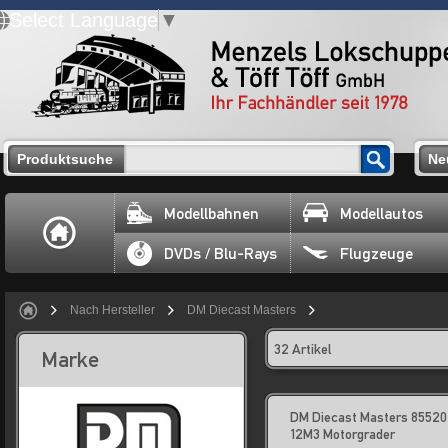
Select Language
▼
Produktsuche
Ne
Modellbahnen
Modellautos
DVDs / Blu-Rays
Flugzeuge
Nach Hersteller
DM Diecast Masters
32 Artikel
Marke
DM Diecast Masters 85520
12M3 Motorgrader