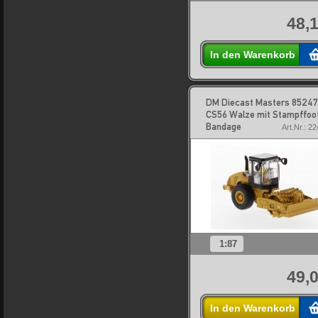
48,1
In den Warenkorb
DM Diecast Masters 85247
CS56 Walze mit Stampffoo
Bandage
Art.Nr.: 2
1:87
49,0
In den Warenkorb