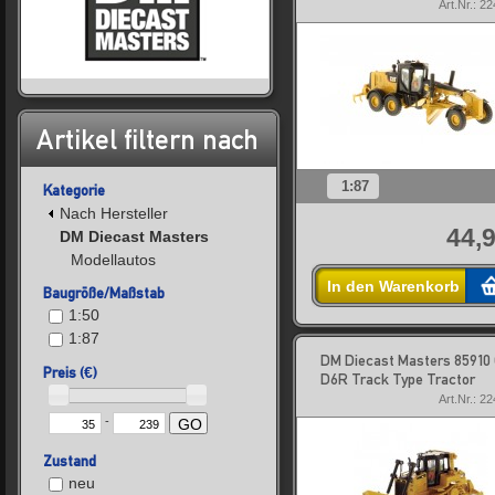
Art.Nr.: 2
Artikel filtern nach
1:87
Kategorie
Nach Hersteller
44,9
DM Diecast Masters
Modellautos
In den Warenkorb
Baugröße/Maßstab
1:50
1:87
DM Diecast Masters 85910
Preis (€)
D6R Track Type Tractor
Art.Nr.: 2
-
GO
Zustand
neu