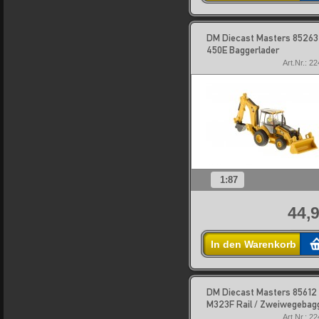
DM Diecast Masters 85263
450E Baggerlader
Art.Nr.: 2
1:87
44,9
In den Warenkorb
DM Diecast Masters 85612
M323F Rail / Zweiwegebag
Art.Nr.: 2