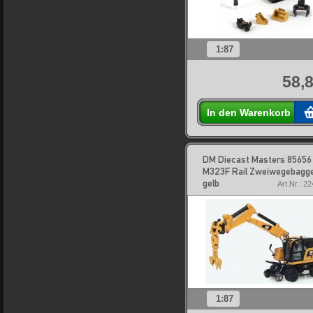
1:87
58,8
In den Warenkorb
DM Diecast Masters 85656
M323F Rail Zweiwegebagge
gelb
Art.Nr.: 2
1:87