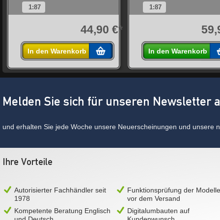
1:87
1:87
*
44,90 €*
59,
In den Warenkorb
In den Warenkorb
Melden Sie sich für unseren Newsletter 
und erhalten Sie jede Woche unsere Neuerscheinungen und unsere ne
Ihre Vorteile
Autorisierter Fachhändler seit
Funktionsprüfung der Modell
1978
vor dem Versand
Kompetente Beratung Englisch
Digitalumbauten auf
und Deutsch
Kundenwunsch