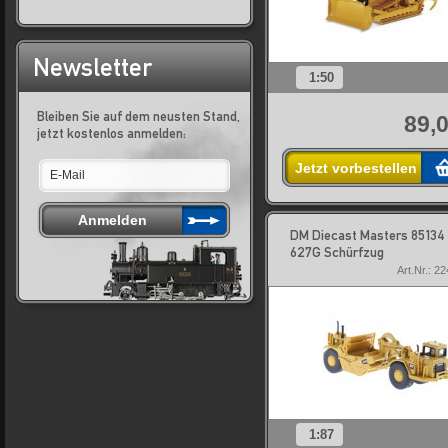
Newsletter
1:50
Bleiben Sie auf dem neusten Stand,
89,0
jetzt kostenlos anmelden:
Jetzt vorbestellen
DM Diecast Masters 85134
627G Schürfzug
Art.Nr.: 2
1:87