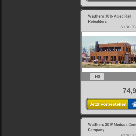
Walthers 3016 Allied Rail
Rebuilders
Art.Nr.: 0
H0
74,9
Jetzt vorbestellen
Walthers 3019 Medusa Ce
Company
Art.Nr.: 0