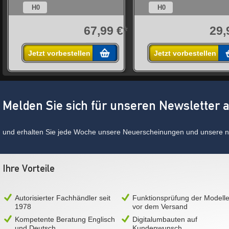
H0
H0
*
67,99 €*
29,
Jetzt vorbestellen
Jetzt vorbestellen
Melden Sie sich für unseren Newsletter 
und erhalten Sie jede Woche unsere Neuerscheinungen und unsere ne
Ihre Vorteile
Autorisierter Fachhändler seit
Funktionsprüfung der Modell
1978
vor dem Versand
Kompetente Beratung Englisch
Digitalumbauten auf
und Deutsch
Kundenwunsch