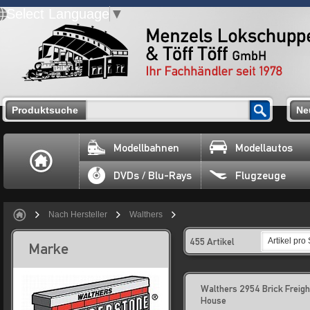
Select Language
▼
Produktsuche
Ne
Modellbahnen
Modellautos
DVDs / Blu-Rays
Flugzeuge
Nach Hersteller
Walthers
455 Artikel
Artikel pro 
Marke
Walthers 2954 Brick Freigh
House