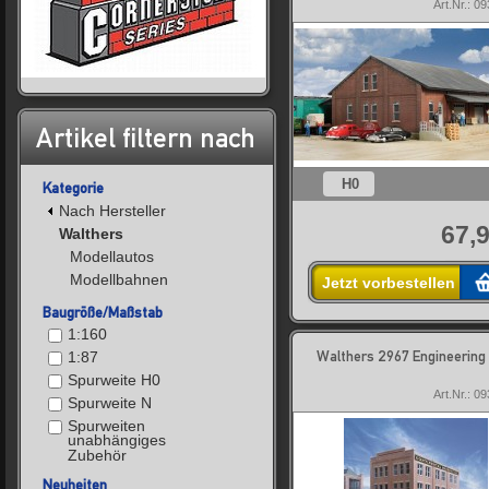
Art.Nr.: 0
Artikel filtern nach
H0
Kategorie
Nach Hersteller
67,9
Walthers
Modellautos
Modellbahnen
Jetzt vorbestellen
Baugröße/Maßstab
1:160
Walthers 2967 Engineering 
1:87
Spurweite H0
Art.Nr.: 0
Spurweite N
Spurweiten
unabhängiges
Zubehör
Neuheiten