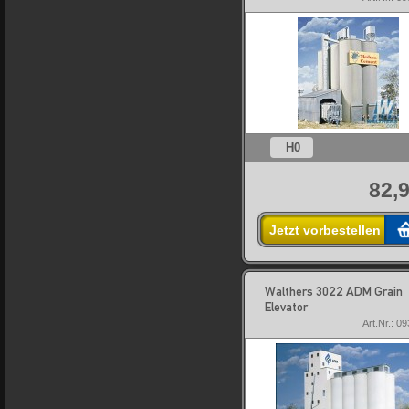
H0
82,9
Jetzt vorbestellen
Walthers 3022 ADM Grain
Elevator
Art.Nr.: 0