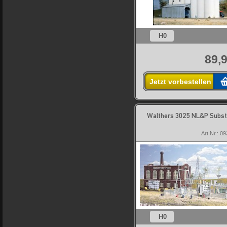
H0
89,9
Jetzt vorbestellen
Walthers 3025 NL&P Subst
Art.Nr.: 0
H0