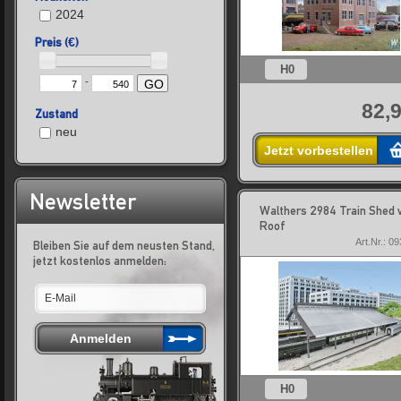
2024
Preis (€)
H0
-
GO
82,9
Zustand
neu
Jetzt vorbestellen
Newsletter
Walthers 2984 Train Shed 
Roof
Art.Nr.: 0
Bleiben Sie auf dem neusten Stand,
jetzt kostenlos anmelden:
H0