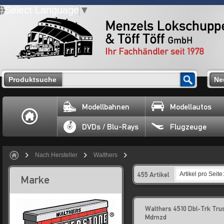
Select Language
▼
Produktsuche
Ne
Modellbahnen
Modellautos
DVDs / Blu-Rays
Flugzeuge
Nach Hersteller
Walthers
455 Artikel
Artikel pro Seite:
Marke
Walthers 4510 Dbl-Trk Tru
Mdrnzd