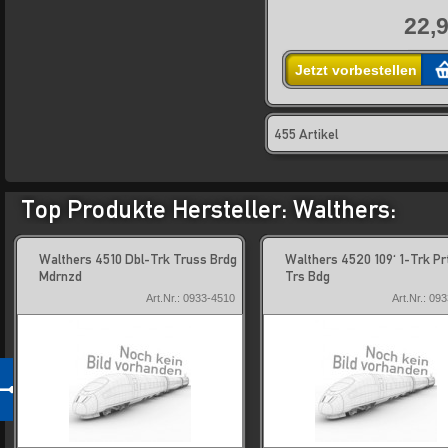
22,9
Jetzt vorbestellen
455 Artikel
Top Produkte Hersteller: Walthers:
Walthers 4510 Dbl-Trk Truss Brdg
Walthers 4520 109' 1-Trk Pr
Mdrnzd
Trs Bdg
Art.Nr.: 0933-4510
Art.Nr.: 09