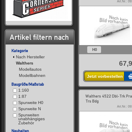
Art.Nr.: 0
Artikel filtern nach
H0
Kategorie
Nach Hersteller
67,9
Walthers
Modellautos
Modellbahnen
Jetzt vorbestellen
Baugröße/Maßstab
1:160
Walthers 4522 Dbl-Trk Pra
1:87
Trs Bdg
Spurweite H0
Art.Nr.: 0
Spurweite N
Spurweiten
unabhängiges
Zubehör
Neuheiten