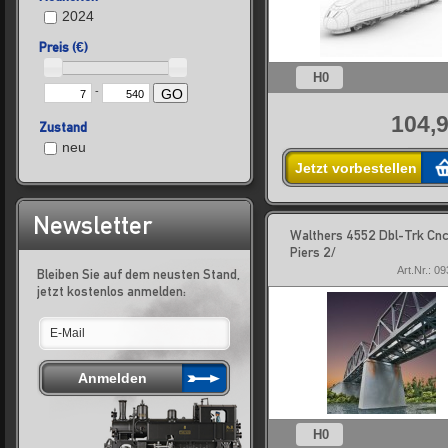
2024
Preis (€)
H0
-
GO
104,9
Zustand
neu
Jetzt vorbestellen
Newsletter
Walthers 4552 Dbl-Trk Cnc
Piers 2/
Art.Nr.: 0
Bleiben Sie auf dem neusten Stand,
jetzt kostenlos anmelden:
H0