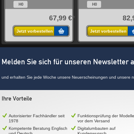
H0
H0
*
67,99 €*
82,
Jetzt vorbestellen
Jetzt vorbestellen
Melden Sie sich für unseren Newsletter 
und erhalten Sie jede Woche unsere Neuerscheinungen und unsere ne
Ihre Vorteile
Autorisierter Fachhändler seit
Funktionsprüfung der Modell
1978
vor dem Versand
Kompetente Beratung Englisch
Digitalumbauten auf
und Deutsch
Kundenwunsch