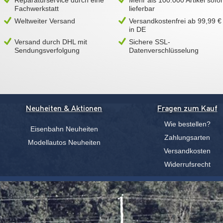
Reparaturservice durch eine
Mehr als 100.000 Artikel sofor
Fachwerkstatt
lieferbar
Weltweiter Versand
Versandkostenfrei ab 99,99 €
in DE
Versand durch DHL mit
Sichere SSL-
Sendungsverfolgung
Datenverschlüsselung
Neuheiten & Aktionen
Fragen zum Kauf
Wie bestellen?
Eisenbahn Neuheiten
Zahlungsarten
Modellautos Neuheiten
Versandkosten
Widerrufsrecht