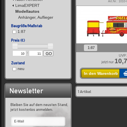
Art.Nr.: 101
LimaEXPERT
Modellautos
Anhänger, Auflieger
Baugröße/Maßstab
1:87
Preis (€)
1:87
-
GO
UVP:
10,7
jetzt nur
Zustand
neu
In den Warenkorb
Newsletter
1 Artikel
Bleiben Sie auf dem neusten Stand,
jetzt kostenlos anmelden: