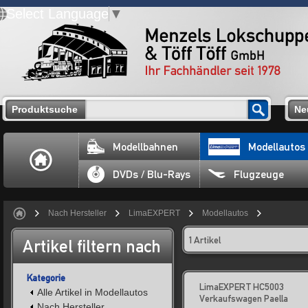
Select Language
▼
Produktsuche
Ne
Modellbahnen
Modellautos
DVDs / Blu-Rays
Flugzeuge
Nach Hersteller
LimaEXPERT
Modellautos
1 Artikel
Artikel filtern nach
Kategorie
LimaEXPERT HC5003
Alle Artikel in Modellautos
Verkaufswagen Paella
Nach Hersteller