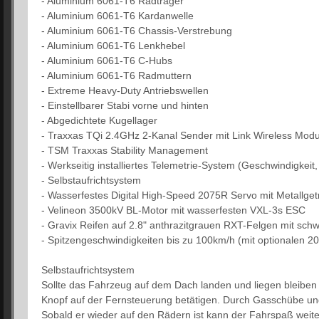
- Aluminium 6061-T6 Radträger
- Aluminium 6061-T6 Kardanwelle
- Aluminium 6061-T6 Chassis-Verstrebung
- Aluminium 6061-T6 Lenkhebel
- Aluminium 6061-T6 C-Hubs
- Aluminium 6061-T6 Radmuttern
- Extreme Heavy-Duty Antriebswellen
- Einstellbarer Stabi vorne und hinten
- Abgedichtete Kugellager
- Traxxas TQi 2.4GHz 2-Kanal Sender mit Link Wireless Modu
- TSM Traxxas Stability Management
- Werkseitig installiertes Telemetrie-System (Geschwindigke
- Selbstaufrichtsystem
- Wasserfestes Digital High-Speed 2075R Servo mit Metallget
- Velineon 3500kV BL-Motor mit wasserfesten VXL-3s ESC
- Gravix Reifen auf 2.8" anthrazitgrauen RXT-Felgen mit sch
- Spitzengeschwindigkeiten bis zu 100km/h (mit optionalen 2
Selbstaufrichtsystem
Sollte das Fahrzeug auf dem Dach landen und liegen bleiben m
Knopf auf der Fernsteuerung betätigen. Durch Gasschübe und
Sobald er wieder auf den Rädern ist kann der Fahrspaß weit