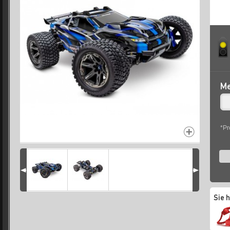
Me
*Pr
Sie 