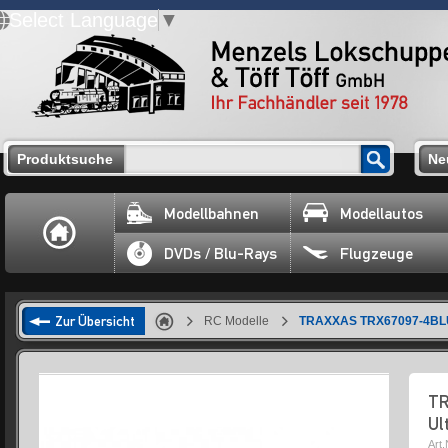
Select Language
▼
Produktsuche
Ne
Modellbahnen
Modellautos
DVDs / Blu-Rays
Flugzeuge
Zur Übersicht
RC Modelle
TRAXXAS TRX67097-4BLUE 
TR
Ul
Art.