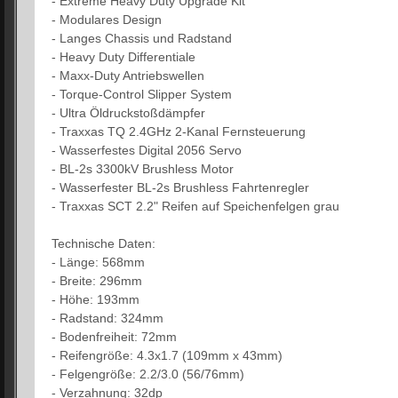
- Extreme Heavy Duty Upgrade Kit
- Modulares Design
- Langes Chassis und Radstand
- Heavy Duty Differentiale
- Maxx-Duty Antriebswellen
- Torque-Control Slipper System
- Ultra Öldruckstoßdämpfer
- Traxxas TQ 2.4GHz 2-Kanal Fernsteuerung
- Wasserfestes Digital 2056 Servo
- BL-2s 3300kV Brushless Motor
- Wasserfester BL-2s Brushless Fahrtenregler
- Traxxas SCT 2.2" Reifen auf Speichenfelgen grau
Technische Daten:
- Länge: 568mm
- Breite: 296mm
- Höhe: 193mm
- Radstand: 324mm
- Bodenfreiheit: 72mm
- Reifengröße: 4.3x1.7 (109mm x 43mm)
- Felgengröße: 2.2/3.0 (56/76mm)
- Verzahnung: 32dp