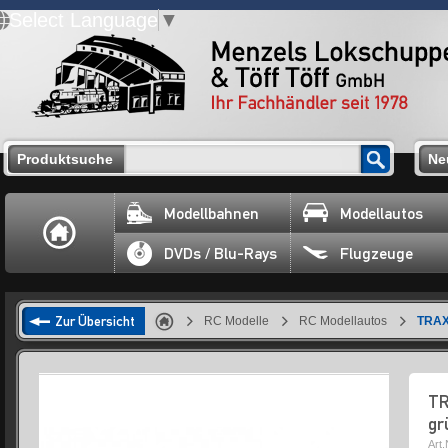
Select Language
▼
Produktsuche
Ne
Modellbahnen
Modellautos
DVDs / Blu-Rays
Flugzeuge
Zur Übersicht
RC Modelle
RC Modellautos
TRAX
TR
gr
Art.