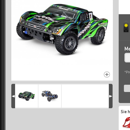
Me
*Pr
Sie 