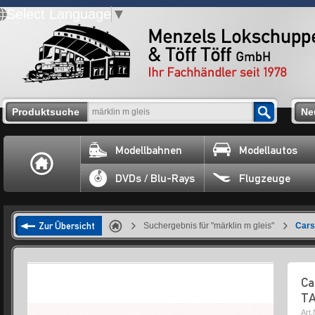
Select Language
▼
Produktsuche
Ne
Modellbahnen
Modellautos
DVDs / Blu-Rays
Flugzeuge
Zur Übersicht
Suchergebnis für "märklin m gleis"
Cars
Ca
T
Art.