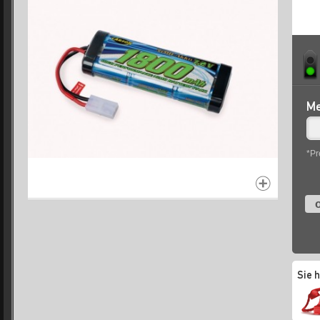
Me
*Pr
o
Sie 