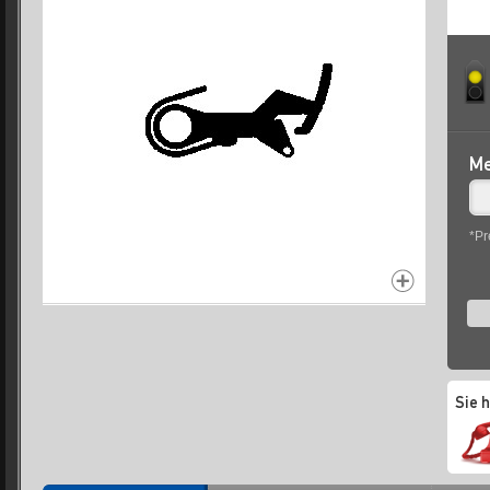
Me
*Pr
Sie 