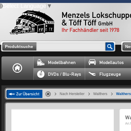
Select Language
▼
Produktsuche
Ne
Modellbahnen
Modellautos
DVDs / Blu-Rays
Flugzeuge
Zur Übersicht
Nach Hersteller
Walthers
Walthers
Wa
Art.