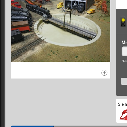
Me
*Pr
Sie 