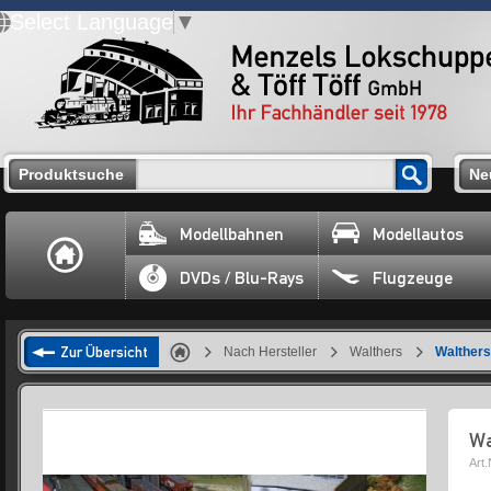
Select Language
▼
Produktsuche
Ne
Modellbahnen
Modellautos
DVDs / Blu-Rays
Flugzeuge
Zur Übersicht
Nach Hersteller
Walthers
Walthers
Wa
Art.