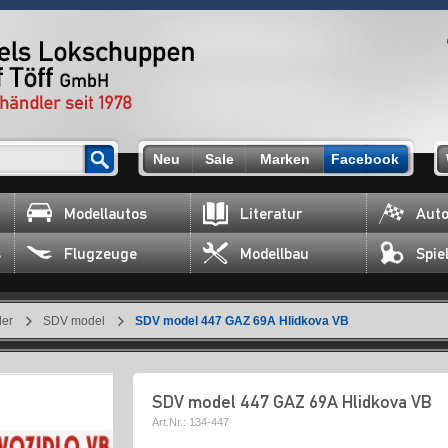
Neu
Sale
Marken
Facebook
Modellautos
Literatur
Auto
s
Flugzeuge
Modellbau
Spie
ler
SDV model
SDV model 447 GAZ 69A Hlidkova VB
SDV model 447 GAZ 69A Hlidkova VB
Art.Nr.:
134-447