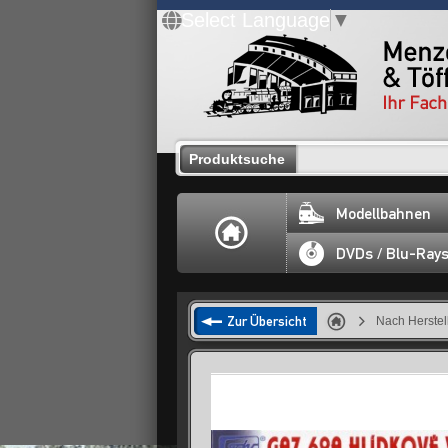
Select Language
▼
Produktsuche
Modellbahnen
DVDs / Blu-Ray
Zur Übersicht
Nach Herstel