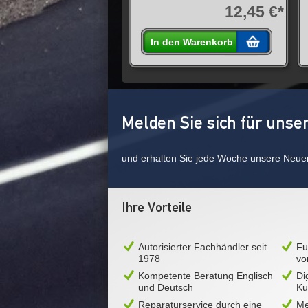
12,45 €*
In den Warenkorb
Melden Sie sich für unse
und erhalten Sie jede Woche unsere Neue
Ihre Vorteile
Autorisierter Fachhändler seit
Fu
1978
vo
Kompetente Beratung Englisch
Di
und Deutsch
Ku
Reparaturservice durch eine
Me