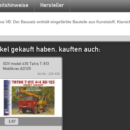
eitshinweise
Hersteller
 VB. Der Bausatz enthält eingefärbte Bauteile aus Kunststoff, Klarsich
kel gekauft haben, kauften auch:
SDV model 430 Tatra T-813
Mobilkran AD125
Art.Nr.: 134-430
1:87