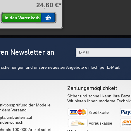
24,60 €*
In den Warenkorb
ren Newsletter an
rscheinungen und unsere neuesten Angebote einfach per E-Mail.
Zahlungsmöglichkeit
Sicher und schnell kann Ihre Beza
Wir bieten Ihnen moderne Technik
nktionsprüfung der Modelle
r dem Versand
Kreditkarte
gitalumbauten auf
ndenwunsch
Vorauskasse
hr als 100.000 Artikel sofort