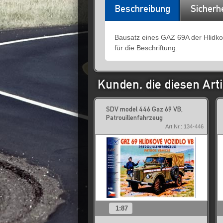
Beschreibung
Sicherh
Bausatz eines GAZ 69A der Hlidkova
für die Beschriftung.
Kunden, die diesen Arti
SDV model 446 Gaz 69 VB,
Patrouillenfahrzeug
Art.Nr.: 134-446
1:87