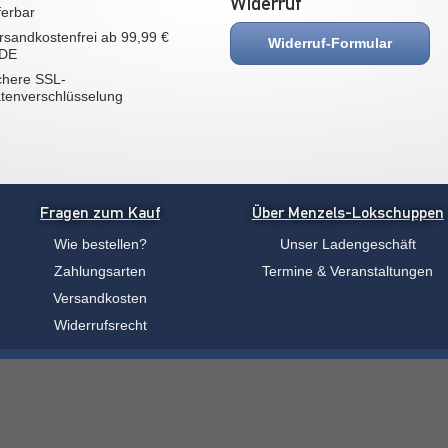
Widerruf
eferbar
rsandkostenfrei ab 99,99 €
Widerruf-Formular
 DE
chere SSL-
tenverschlüsselung
Fragen zum Kauf
Über Menzels-Lokschuppen
Wie bestellen?
Unser Ladengeschäft
Zahlungsarten
Termine & Veranstaltungen
Versandkosten
Widerrufsrecht