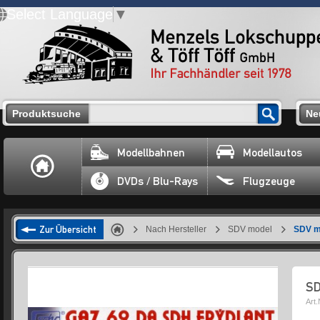
Select Language
▼
Produktsuche
Ne
Modellbahnen
Modellautos
DVDs / Blu-Rays
Flugzeuge
Zur Übersicht
Nach Hersteller
SDV model
SDV m
SD
Art.