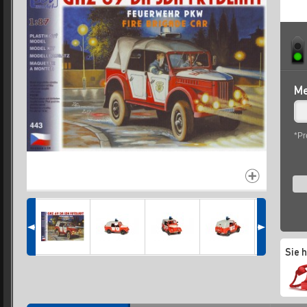
Me
*Pr
Sie 