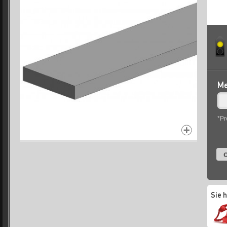
Me
*Pr
o
Sie 