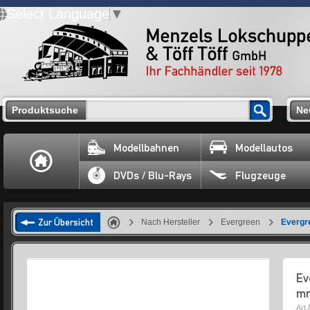
Select Language
▼
Produktsuche
Ne
Modellbahnen
Modellautos
DVDs / Blu-Rays
Flugzeuge
Zur Übersicht
Nach Hersteller
Evergreen
Evergr
Ev
m
Art.