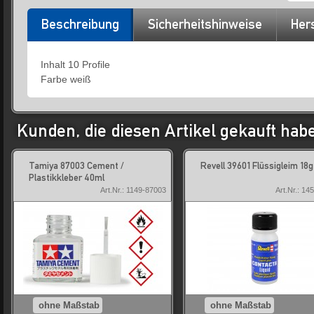
Beschreibung
Sicherheitshinweise
Hers
Inhalt 10 Profile
Farbe weiß
Kunden, die diesen Artikel gekauft hab
Tamiya 87003 Cement /
Revell 39601 Flüssigleim 18g
Plastikkleber 40ml
Art.Nr.: 1149-87003
Art.Nr.: 14
ohne Maßstab
ohne Maßstab